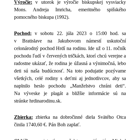
Výročie:
v utorok je výročie biskupskej vysviacky
Mons. Andreja Imricha, emeritného spišského
pomocného biskupa (1992).
Pochod:
v sobotu 22. júla 2023 o 15:00 hod. sa
v Bratislave na Jakubovom námestí uskutoční
celonárodný pochod Hrdí na rodinu. Ide už o 11. ročník
pochodu ľudí v červených tričkách, ktorí chcú verejne a
radostne ukázať, že rodina je úžasná a výnimočná, lebo
deti sú naša budúcnosť. Na toto podujatie pozývame
všetkých, celé rodiny s deťmi aj jednotlivcov, aby sa
naplnilo heslo pochodu „Manželstvo chráni deti“.
Na výveske je plagát a bližšie informácie sú na
stránke hrdinarodinu.sk.
Zbierka:
zbierka na dobročinné diela Svätého Otca
činila 1740,60 €. Pán Boh zaplať.