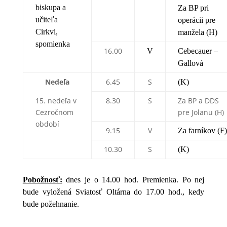
biskupa a
Za BP pri
učiteľa
operácii pre
Cirkvi,
manžela (H)
spomienka
16.00
V
Cebecauer –
Gallová
Nedeľa
6.45
S
(K)
15. nedeľa v
8.30
S
Za BP a DDS
Cezročnom
pre Jolanu (H)
období
9.15
V
Za farníkov (F)
10.30
S
(K)
Pobožnosť:
dnes je o 14.00 hod. Premienka. Po nej
bude vyložená Sviatosť Oltárna do 17.00 hod., kedy
bude požehnanie.