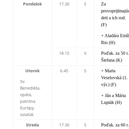
Pondelok
17.30
S
Za
provoprijímajú
deti a ich rod.
(F)
+ Aladára Emíl
Rio (H)
18.15
V
Poďak. za 50 r.
Štefana (K)
Utorok
6.45
S
+ Marta
Veselovská (1.
Sv.
výr.) (F)
Benedikta,
opáta,
+ Ján a Mária
patróna
Lupták (H)
Európy,
sviatok
Streda
17.30
S
Poďak. za 60 r.