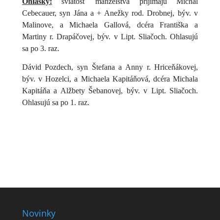
Ohlášky:
sviatosť manželstva prijímajú Michal
Cebecauer, syn Jána a + Anežky rod. Drobnej, býv. v
Malinove, a Michaela Gallová, dcéra Františka a
Martiny r. Drapáčovej, býv. v Lipt. Sliačoch. Ohlasujú
sa po 3. raz.
Dávid Pozdech, syn Štefana a Anny r. Hriceňákovej,
býv. v Hozelci, a Michaela Kapitáňová, dcéra Michala
Kapitáňa a Alžbety Šebanovej, býv. v Lipt. Sliačoch.
Ohlasujú sa po 1. raz.
Novinky