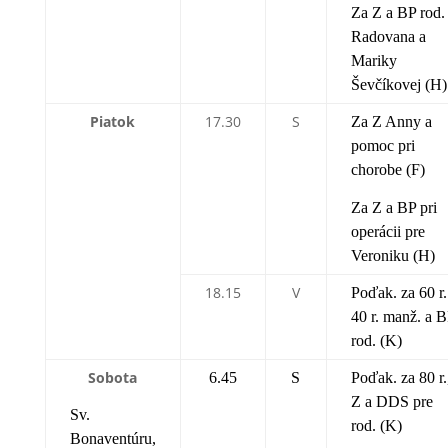
Za Z a BP rod.
Radovana a
Mariky
Ševčíkovej (H)
Piatok
17.30
S
Za Z Anny a
pomoc pri
chorobe (F)
Za Z a BP pri
operácii pre
Veroniku (H)
18.15
V
Poďak. za 60 r.
40 r. manž. a 
rod. (K)
Sobota
6.45
S
Poďak. za 80 r.
Z a DDS pre
Sv.
rod. (K)
Bonaventúru,