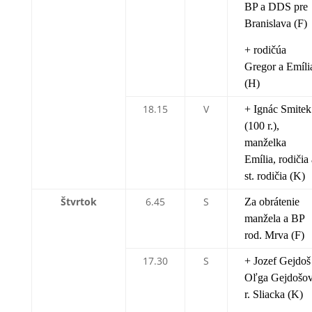
BP a DDS pre
Branislava (F)
+ rodičúa
Gregor a Emíli
(H)
18.15
V
+ Ignác Smitek
(100 r.),
manželka
Emília, rodičia 
st. rodičia (K)
Štvrtok
6.45
S
Za obrátenie
manžela a BP
rod. Mrva (F)
17.30
S
+ Jozef Gejdoš
Oľga Gejdošo
r. Sliacka (K)