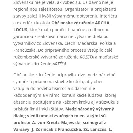
Slovensku nie je veľa, ak vôbec sú. Už dávno nie je
regionálnou záležitosťou. Organizátori a projektanti
stavby založili kvôli výtvarnému dotvoreniu interiéru
a exteriéru kostola
Občianske združenie ARCHA
LOCUS
, ktoré malo pomôcť finančne a odbornou
garanciou zrealizovať náročné výtvarné diela od
výtvarníkov zo Slovenska, Čiech, Maďarska, Poľska a
Francúzska. Do prípravného procesu vstúpilo celé
ružomberské výtvarné združenie
ROZETA
a maďarské
výtvarné združenie
ARTÉKA
.
Občianske združenie pripravilo dve medzinárodné
sympóziá priamo na stavbe kostola, aby obec
vstúpila do nového tisícročia s darom nie
každodenným a v rámci komunikácie ľudstva, ktorej
absenciu pociťujeme na každom kroku aj v súzvuku s
príslušníkmi iných štátov.
Medzinárodný výtvarný
dialóg viedli umelci zvučných mien, akými sú
profesor A. von Kreutz-Majewski, scénograf z
Varšavy, J. Zorinčák z Francúzska, Zs. Lenczés, L.