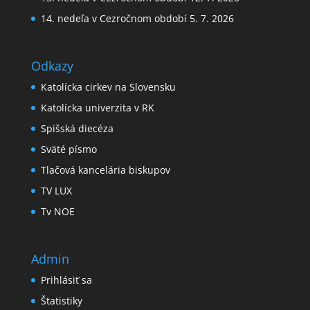
14. nedeľa v Cezročnom období 5. 7. 2026
Odkazy
Katolícka cirkev na Slovensku
Katolícka univerzita v RK
Spišská diecéza
Sväté písmo
Tlačová kancelária biskupov
TV LUX
Tv NOE
Admin
Prihlásiť sa
Štatistiky