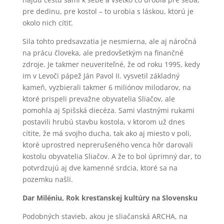
pre dedinu, pre kostol – to urobia s láskou, ktorú je
okolo nich cítiť.
Sila tohto predsavzatia je nesmierna, ale aj náročná
na prácu človeka, ale predovšetkým na finančné
zdroje. Je takmer neuveriteľné, že od roku 1995, kedy
im v Levoči pápež Ján Pavol II. vysvetil základný
kameň, vyzbierali takmer 6 miliónov milodarov, na
ktoré prispeli prevažne obyvatelia Sliačov, ale
pomohla aj Spišská diecéza. Sami vlastnými rukami
postavili hrubú stavbu kostola, v ktorom už dnes
cítite, že má svojho ducha, tak ako aj miesto v poli,
ktoré uprostred neprerušeného venca hôr darovali
kostolu obyvatelia Sliačov. A že to bol úprimný dar, to
potvrdzujú aj dve kamenné srdcia, ktoré sa na
pozemku našli.
Dar Miléniu, Rok kresťanskej kultúry na Slovensku
Podobných stavieb, akou je sliačanská ARCHA, na