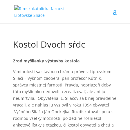
Kostol Dvoch sŕdc
Zrod myšlienky výstavby kostola
V minulosti sa stavbou chrámu práve v Liptovskom
Sliači – Vyšnom zaoberal pán profesor Kútnik,
správca miestnej farnosti. Pravda, nepriazeň doby
túto myšlienku nedovolila zrealizovať, ale ani ju
neumŕtvila. Obyvatelia L. Sliačov sa k nej pravidelne
vracali, ale nahlas ju vyslovil v roku 1994 obyvateľ
Vyšného Sliača Ján Ondrejka. Rozdiskutoval spolu s
rodinou všetky možnosti, po dedine rozniesol
anketové lístky s otázkou, či kostol obyvatelia chcú a