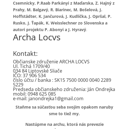
Csemnicky, P.Raab Parkányi z Maďarska, Z. Hajný z
Prahy, M. Balgavý, R. Biarinec, M. Bošelová, J.
Hoffstädter, K. Jančurová, J. Kudlička, J. Opršal, P.
Rusko, J. Ťapák, K. Weisslechner zo Slovenska a
autori projektu P. Abonyi a J. Hyravý
.
Archa Locvs
Kontakt:
Občianske združenie ARCHA LOCVS
Ul. Tichá 1709/40
034 84 Liptovské Sliače
IČO: 37 906 534
číslo účtu / banka : SK15 7500 0000 0040 2289
5229
Predseda občianskeho združenia: Ján Ondrejka
mobil: 0948 625 085
e-mail: janondrejka1@
gmail.com
Staňme sa súčasťou seba svojím opakom naruby
sme to tiež my.
Nastúpme na archu, ktorá nás prevezie