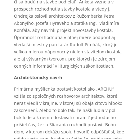
či sa budú na stavbe podieľať. Anketa vyznela v
prospech rozhodnutia stavby kostola a vtedy J.
Ondrejka oslovil architektov z Ružomberka Petra
Abonyiho, Jozefa Hyravého a statika Ing. Vladimíra
Konfála, aby navrhli projekt novostavby kostola.
Úprimnosť rozhodnutia v plnej miere podporil aj
vtedajší miestny pán farár Rudolf Pitoňák, ktorý je
veľkou mierou nápomocný nielen staviteľom kostola,
ale aj výtvarným tvorcom, pre ktorých je zdrojom
cenných informácií v liturgických zákonitostiach.
Architektonický návrh
Primárna myšlienka postaviť kostol ako „ARCHU“
vzišla zo spoločných rozhovorov architektov, ktoré
neraz viedli v krajine, v ktorej sú obaja citovo hlboko
zakorenení. Alebo to bolo tak, že našli ľudia v poli
bok lode a k nemu dostavali chrám ? jednoducho
prišiel čas, že sa Sliačania rozhodli postaviť Bohu
dom, v ktorom dokážu spolu hovoriť, odpúšťať si, kde
nájdu cestu sami k sebe a všetko čo urobia pre seba,