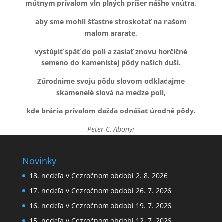
mútnym prívalom vĺn plných príšer nášho vnútra,
aby sme mohli šťastne stroskotať na našom
malom ararate,
vystúpiť späť do polí a zasiať znovu horčičné
semeno do kamenistej pôdy naších duší.
Zúrodnime svoju pôdu slovom odkladajme
skamenelé slová na medze polí,
kde bránia prívalom dažďa odnášať úrodné pôdy.
Peter C. Abonyi
Novinky
18. nedeľa v Cezročnom období 2. 8. 2026
17. nedeľa v Cezročnom období 26. 7. 2026
16. nedeľa v Cezročnom období 19. 7. 2026
15. nedeľa v Cezročnom období 12. 7. 2026