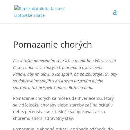
Pomazanie chorých
Posvätným pomazaním chorých a modlitbou kňazov celá
Cirkev odporúča chorých trpiacemu a oslávenému
Pánovi, aby im uľavil a ich spasil, ba povzbudzuje ich, aby
sa dobrovoľne spojili s Kristovým utrpením a jeho
smrťou, a tak prispeli k dobru Božieho ľudu.
Pomazanie chorých sa môže udeliť veriacemu, ktorý
sa v dôsledku choroby alebo staroby začína ocitať v
nebezpečenstve smrti. Môže sa opakovať, ak sa
chorému zhorší zdravotný stav.
Pomazanie je vhodné prijať i v prípade odchodu do