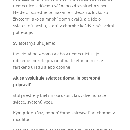
nemocnice z dôvodu vážneho zdravotného stavu.
Nejde o posledné pomazanie – „teda rozlúčku so
životom“, ako sa mnohí domnievajú, ale ide o
sviatostnú posilu, ktorú v chorobe každý z nás veľmi
potrebuje.
Sviatosť vysluhujeme:
individuálne – doma alebo v nemocnici. O jej
udelenie môžete požiadať na telefónnom čísle
farského úradu alebo osobne.
Ak sa vysluhuje sviatosť doma, je potrebné
pripraviť:
stôl prestretý bielym obrusom, kríž, dve horiace
sviece, svätenú vodu.
Kým príde kňaz, odporúčame zotrvávať pri chorom v
modlitbe.