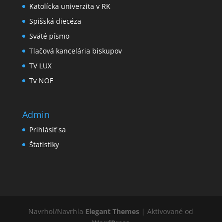
Katolícka univerzita v RK
Spišská diecéza
Sväté písmo
Tlačová kancelária biskupov
TV LUX
Tv NOE
Admin
Prihlásiť sa
Štatistiky
Navrhol/Navrhla
Elegant Themes
| Aktivované od