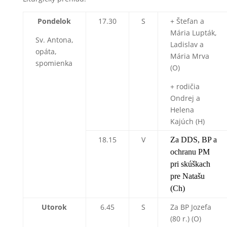
Pondelok
17.30
S
+ Štefan a
Mária Lupták,
Sv. Antona,
Ladislav a
opáta,
Mária Mrva
spomienka
(O)
+ rodičia
Ondrej a
Helena
Kajúch (H)
18.15
V
Za DDS, BP a
ochranu PM
pri skúškach
pre Natašu
(Ch)
Utorok
6.45
S
Za BP Jozefa
(80 r.) (O)