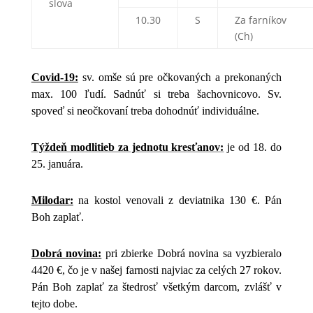
slova
10.30
S
Za farníkov
(Ch)
Covid-19:
sv. omše sú pre očkovaných a prekonaných
max. 100 ľudí. Sadnúť si treba šachovnicovo. Sv.
spoveď si neočkovaní treba dohodnúť individuálne.
Týždeň modlitieb za jednotu kresťanov:
je od 18. do
25. januára.
Milodar:
na kostol venovali z deviatnika 130 €. Pán
Boh zaplať.
Dobrá novina:
pri zbierke Dobrá novina sa v
yzbieralo
4420 €, čo je v našej farnosti najviac za celých 27 rokov.
Pán Boh zaplať za štedrosť všetkým darcom, zvlášť v
tejto dobe.