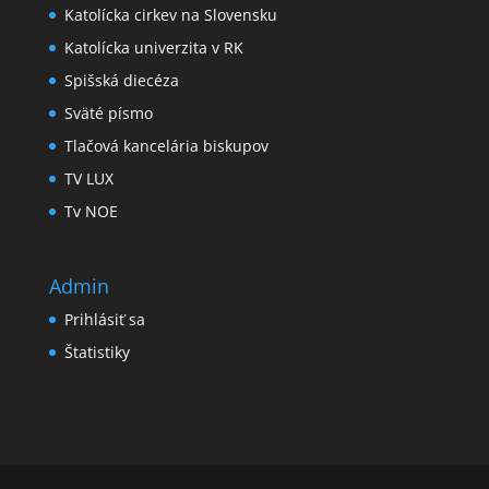
Katolícka cirkev na Slovensku
Katolícka univerzita v RK
Spišská diecéza
Sväté písmo
Tlačová kancelária biskupov
TV LUX
Tv NOE
Admin
Prihlásiť sa
Štatistiky