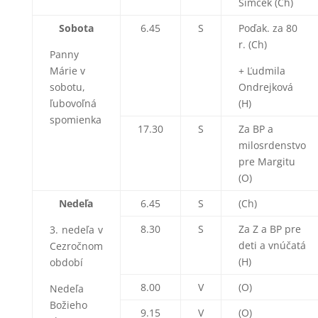
Šimček (Ch)
Sobota
6.45
S
Poďak. za 80
r. (Ch)
Panny
Márie v
+ Ľudmila
sobotu,
Ondrejková
ľubovoľná
(H)
spomienka
17.30
S
Za BP a
milosrdenstvo
pre Margitu
(O)
Nedeľa
6.45
S
(Ch)
8.30
S
Za Z a BP pre
3. nedeľa v
deti a vnúčatá
Cezročnom
(H)
období
8.00
V
(O)
Nedeľa
Božieho
9.15
V
(O)