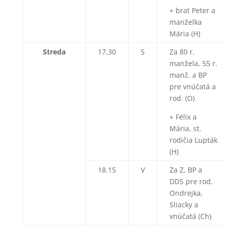
+ brat Peter a
manželka
Mária (H)
Streda
17.30
S
Za 80 r.
manžela, 55 r.
manž. a BP
pre vnúčatá a
rod. (O)
+ Félix a
Mária, st.
rodičia Lupták
(H)
18.15
V
Za Z, BP a
DDS pre rod.
Ondrejka,
Sliacky a
vnúčatá (Ch)