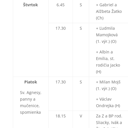
Štvrtok
6.45
S
+ Gabriel a
Alžbeta Žatko
(Ch)
17.30
S
+ Ľudmila
Mamojková
(1. výr.) (O)
+ Albín a
Emília, st.
rodičia Jacko
(H)
Piatok
17.30
S
+ Milan Mojš
(1. výr.) (O)
Sv. Agnesy,
panny a
+ Václav
mučenice,
Ondrejka (H)
spomienka
18.15
V
Za Z a BP rod.
Sliacky, Ivák a