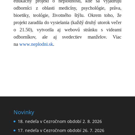
edukačný projekt o neplodnosti, kde sa vyjadrujú
odborníci z oblasti medicíny, psychológie, práva,
bioetiky, teológie, životného štýlu. Okrem toho, že
projekt zaradila do vysielania (každý druhý utorok večer
o 21.50), vytvorila aj webovú stránku s videami
odborníkov, ale aj svedectiev manželov. Viac
na
www.neplodni.sk
.
Novinky
18. nedeľa v Cezročnom období 2. 8. 2026
17. nedeľa v Cezročnom období 26. 7. 2026