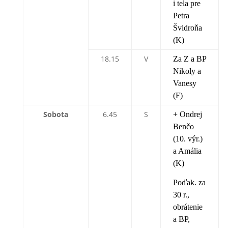
i tela pre
Petra
Švidroňa
(K)
18.15
V
Za Z a BP
Nikoly a
Vanesy
(F)
Sobota
6.45
S
+ Ondrej
Benčo
(10. výr.)
a Amália
(K)
Poďak. za
30 r.,
obrátenie
a BP,