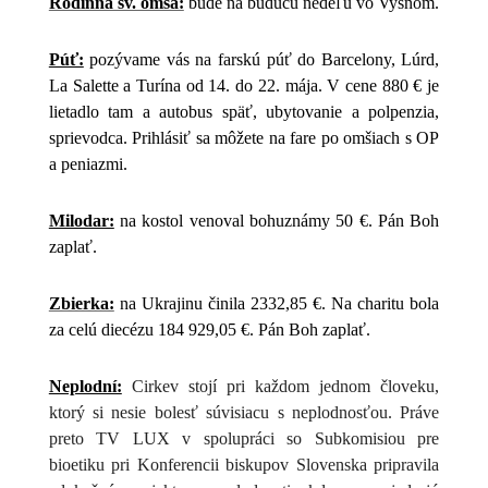
Rodinná sv. omša:
bude na budúcu nedeľu vo Vyšnom.
Púť:
pozývame vás na farskú púť do Barcelony, Lúrd,
La Salette a Turína od 14. do 22. mája. V cene 880 € je
lietadlo tam a autobus späť, ubytovanie a polpenzia,
sprievodca. Prihlásiť sa môžete na fare po omšiach s OP
a peniazmi.
Milodar:
na kostol venoval bohuznámy 50 €. Pán Boh
zaplať.
Zbierka:
na Ukrajinu činila 2332,85 €. Na charitu bola
za celú diecézu 184 929,05 €. Pán Boh zaplať.
Neplodní:
Cirkev stojí pri každom jednom človeku,
ktorý si nesie bolesť súvisiacu s neplodnosťou. Práve
preto TV LUX v spolupráci so Subkomisiou pre
bioetiku pri Konferencii biskupov Slovenska pripravila