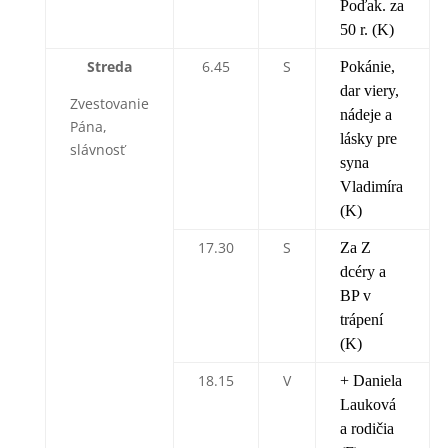
Poďak. za
50 r. (K)
Streda
6.45
S
Pokánie,
dar viery,
Zvestovanie
nádeje a
Pána,
lásky pre
slávnosť
syna
Vladimíra
(K)
17.30
S
Za Z
dcéry a
BP v
trápení
(K)
18.15
V
+ Daniela
Lauková
a rodičia