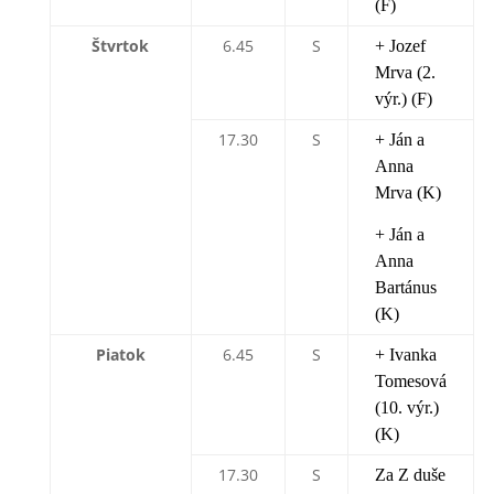
(F)
Štvrtok
6.45
S
+ Jozef
Mrva (2.
výr.) (F)
17.30
S
+ Ján a
Anna
Mrva (K)
+ Ján a
Anna
Bartánus
(K)
Piatok
6.45
S
+ Ivanka
Tomesová
(10. výr.)
(K)
17.30
S
Za Z duše