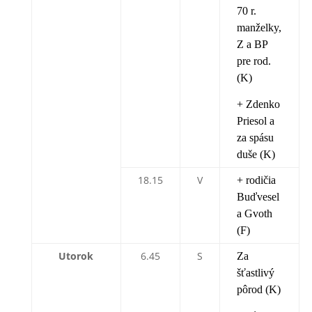
70 r.
manželky,
Z a BP
pre rod.
(K)
+ Zdenko
Priesol a
za spásu
duše (K)
18.15
V
+ rodičia
Buďvesel
a Gvoth
(F)
Utorok
6.45
S
Za
šťastlivý
pôrod (K)