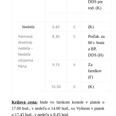
DDS pre
rod. (K)
Nedeľa
6.45
S
(K)
Palmová
8.30
S
Poďak. za
(Kvetná)
60 r. brata
nedeľa –
a BP,
Nedeľa
DDS (H)
utrpenia
9.15
V
Za
Pána
farníkov
(F)
10.30
S
(K)
Krížová cesta:
bude vo farskom kostole v piatok o
17.00 hod., v nedeľu o 14.00 hod., vo Vyšnom v piatok
o 17.45 hod., v nedeľu o 8.45 hod.