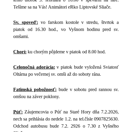
Tešíme sa na Vás! Animátori eRko Liptovské Sliače.
Sv. spoveď:
vo farskom kostole v stredu, štvrtok a
piatok od 16.30 hod., vo Vyšnom hodinu pred sv.
omšami.
Chorí:
ku chorým pôjdeme v piatok od 8.00 hod.
Celonočná adorácia:
v piatok bude vyložená Sviatosť
Oltárna po večernej sv. omši až do soboty rána.
Fatimská pobožnosť:
bude v sobotu pred rannou sv.
omšou na záver poklony.
Púť:
Záujemcovia o Púť na Staré Hory dňa 7.2.2026,
nech sa prihlásia do nedele 1.2. na tel.čísle 0907825630.
Odchod autobusu bude 7.2. 2926 o 7.30 z Vyšného