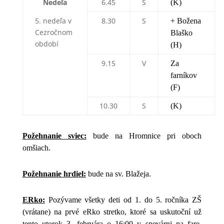
Nedeľa
6.45
S
(K)
5. nedeľa v
8.30
S
+ Božena
Cezročnom
Blaško
období
(H)
9.15
V
Za
farníkov
(F)
10.30
S
(K)
Požehnanie sviec:
bude na Hromnice pri oboch
omšiach.
Požehnanie hrdiel:
bude na sv. Blažeja.
ERko:
Pozývame všetky deti od 1. do 5. ročníka ZŠ
(vrátane) na prvé eRko stretko, ktoré sa uskutoční už
tento utorok 3. februára o 16:00 v spevárni na fare.