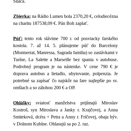
Sliača.
Zbierka:
na Rádio Lumen bola 2370,20 €, celodiecézna
na charitu 187538,09 €. Pán Boh zaplať.
Púť:
tento rok slávime 700 r. od posviacky farského
kostola. 7. až 14. 5. plánujeme púť do Barcelony
(Montserrat, Manressa, Sagrada familia) so zastávkami v
Turíne, La Salette a Marseille bez spania v autobuse.
Podrobný program je na nástenke. V cene 790 € je
doprava autobus a lietadlo, ubytovanie, polpenzia. Je
potrebné sa zapísať čo najskôr na fare najlepšie po sv.
omšiach a so zálohou 200 € a OP.
Ohlášky:
sviatosť manželstva prijímajú Miroslav
Kostroš, syn Miroslava a Janky r. Krajčovej, a Anna
Smiteková, dcéra + Petra a Anny r. Fričovej, obaja býv.
v Dolnom Kubíne. Ohlasujú sa po 2. raz.