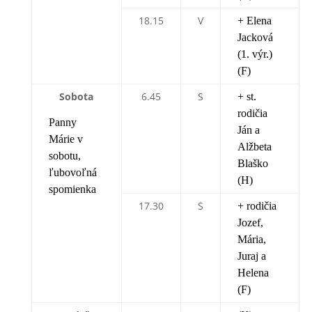
18.15
V
+ Elena
Jacková
(1. výr.)
(F)
Sobota
6.45
S
+ st.
rodičia
Panny
Ján a
Márie v
Alžbeta
sobotu,
Blaško
ľubovoľná
(H)
spomienka
17.30
S
+ rodičia
Jozef,
Mária,
Juraj a
Helena
(F)