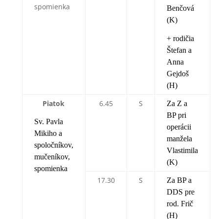
spomienka
Benčová
(K)
+ rodičia
Štefan a
Anna
Gejdoš
(H)
Piatok
6.45
S
Za Z a
BP pri
Sv. Pavla
operácii
Mikiho a
manžela
spoločníkov,
Vlastimila
mučeníkov,
(K)
spomienka
17.30
S
Za BP a
DDS pre
rod. Frič
(H)