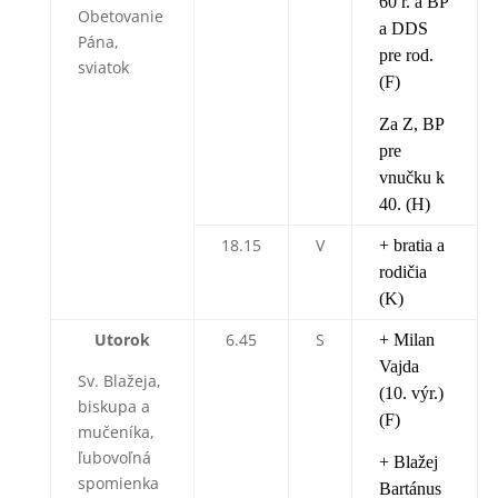
60 r. a BP
Obetovanie
a DDS
Pána,
pre rod.
sviatok
(F)
Za Z, BP
pre
vnučku k
40. (H)
18.15
V
+ bratia a
rodičia
(K)
Utorok
6.45
S
+ Milan
Vajda
Sv. Blažeja,
(10. výr.)
biskupa a
(F)
mučeníka,
ľubovoľná
+ Blažej
spomienka
Bartánus