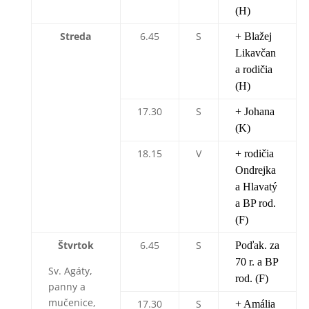
(H)
Streda
6.45
S
+ Blažej
Likavčan
a rodičia
(H)
17.30
S
+ Johana
(K)
18.15
V
+ rodičia
Ondrejka
a Hlavatý
a BP rod.
(F)
Štvrtok
6.45
S
Poďak. za
70 r. a BP
Sv. Agáty,
rod. (F)
panny a
mučenice,
17.30
S
+ Amália