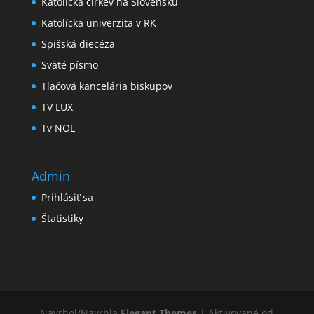
Katolícka cirkev na Slovensku
Katolícka univerzita v RK
Spišská diecéza
Sväté písmo
Tlačová kancelária biskupov
TV LUX
Tv NOE
Admin
Prihlásiť sa
Štatistiky
Navrhol/Navrhla
Elegant Themes
| Aktivované od