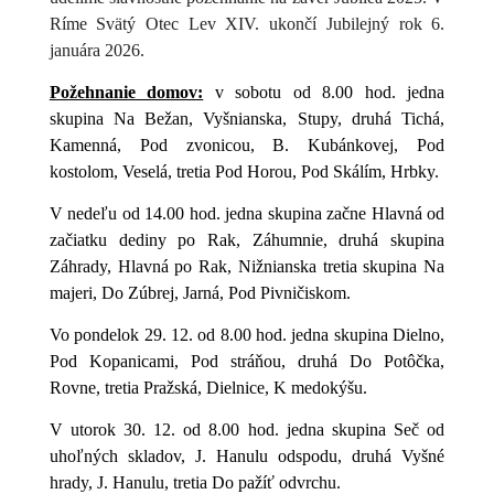
Ríme Svätý Otec Lev XIV. ukončí Jubilejný rok 6.
januára 2026.
Požehnanie domov:
v sobotu od 8.00 hod. jedna
skupina Na Bežan, Vyšnianska, Stupy, druhá Tichá,
Kamenná, Pod zvonicou, B. Kubánkovej, Pod
kostolom, Veselá, tretia Pod Horou, Pod Skálím, Hrbky.
V nedeľu od 14.00 hod. jedna skupina začne Hlavná od
začiatku dediny po Rak, Záhumnie, druhá skupina
Záhrady, Hlavná po Rak, Nižnianska tretia skupina Na
majeri, Do Zúbrej, Jarná, Pod Pivničiskom.
Vo pondelok 29. 12. od 8.00 hod. jedna skupina Dielno,
Pod Kopanicami, Pod stráňou, druhá Do Potôčka,
Rovne, tretia Pražská, Dielnice, K medokýšu.
V utorok 30. 12. od 8.00 hod. jedna skupina Seč od
uhoľných skladov, J. Hanulu odspodu, druhá Vyšné
hrady, J. Hanulu, tretia Do pažíť odvrchu.