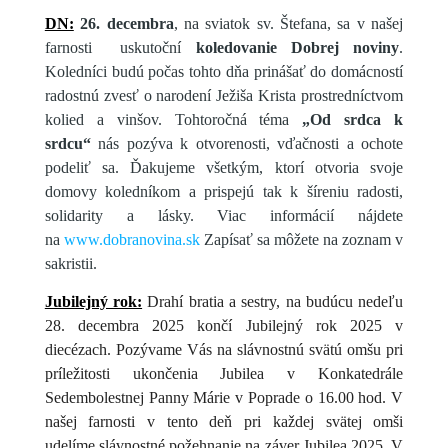
DN:
26. decembra
, na sviatok sv. Štefana, sa v našej
farnosti uskutoční
koledovanie Dobrej noviny
.
Koledníci budú počas tohto dňa prinášať do domácností
radostnú zvesť o narodení Ježiša Krista prostredníctvom
kolied a vinšov. Tohtoročná téma
„Od srdca k
srdcu“
nás pozýva k otvorenosti, vďačnosti a ochote
podeliť sa. Ďakujeme všetkým, ktorí otvoria svoje
domovy koledníkom a prispejú tak k šíreniu radosti,
solidarity a lásky. Viac informácií nájdete
na
www.dobranovina.sk
Zapísať sa môžete na zoznam v
sakristii.
Jubilejný rok:
Drahí bratia a sestry, na budúcu nedeľu
28. decembra 2025 končí Jubilejný rok 2025 v
diecézach. Pozývame Vás na slávnostnú svätú omšu pri
príležitosti ukončenia Jubilea v Konkatedrále
Sedembolestnej Panny Márie v Poprade o 16.00 hod. V
našej farnosti v tento deň pri každej svätej omši
udelíme slávnostné požehnanie na záver Jubilea 2025. V