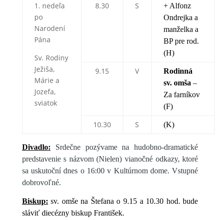
1. nedeľa
8.30
S
+ Alfonz
po
Ondrejka a
Narodení
manželka a
Pána
BP pre rod.
(H)
Sv. Rodiny
Ježiša,
9.15
V
Rodinná
Márie a
sv. omša
–
Jozefa,
Za farníkov
sviatok
(F)
10.30
S
(K)
Divadlo:
Srdečne pozývame na hudobno-dramatické
predstavenie s názvom (Nielen) vianočné odkazy, ktoré
sa uskutoční dnes o 16:00 v Kultúrnom dome. Vstupné
dobrovoľné.
Biskup:
sv. omše na Štefana o 9.15 a 10.30 hod. bude
sláviť diecézny biskup František.