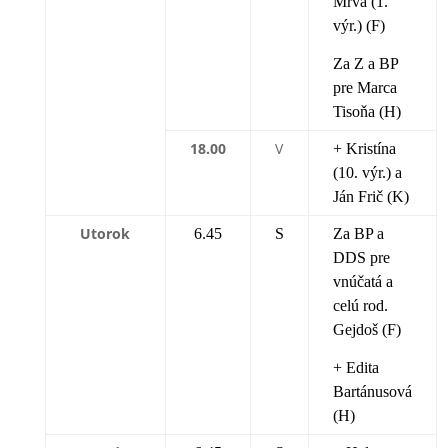
Mrva (1.
výr.) (F)
Za Z a BP
pre Marca
Tisoňa (H)
18.00
V
+ Kristína
(10. výr.) a
Ján Frič (K)
Utorok
6.45
S
Za BP a
DDS pre
vnúčatá a
celú rod.
Gejdoš (F)
+ Edita
Bartánusová
(H)