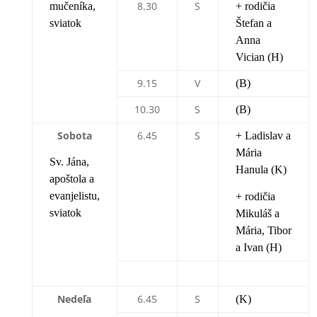
8.30
S
mučeníka,
+ rodičia
sviatok
Štefan a
Anna
Vician (H)
9.15
V
(B)
10.30
S
(B)
Sobota
6.45
S
+ Ladislav a
Mária
Sv. Jána,
Hanula (K)
apoštola a
evanjelistu,
+ rodičia
sviatok
Mikuláš a
Mária, Tibor
a Ivan (H)
Nedeľa
6.45
S
(K)