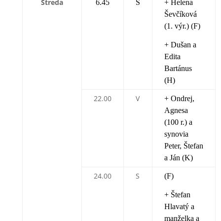
Streda
6.45
S
+ Helena
Ševčíková
(1. výr.) (F)
+ Dušan a
Edita
Bartánus
(H)
22.00
V
+ Ondrej,
Agnesa
(100 r.) a
synovia
Peter, Štefan
a Ján (K)
24.00
S
(F)
+ Štefan
Hlavatý a
manželka a