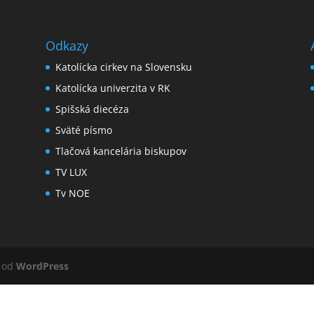
Odkazy
Katolícka cirkev na Slovensku
Katolícka univerzita v RK
Spišská diecéza
Sväté písmo
Tlačová kancelária biskupov
TV LUX
Tv NOE
é od
WordPress