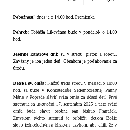
Pobožnosť:
dnes je o 14.00 hod. Premienka.
Pohreb:
Tobiáša Likavčana bude v pondelok o 14.00
hod.
Jesenné kántrové dni:
sú v stredu, piatok a sobotu.
Záväzný je iba jeden deň. Obsahom je poďakovanie za
úrodu.
Detská sv. omša:
Každú tretiu stredu v mesiaci o 18:00
hod. sa bude v Konkatedrále Sedembolestnej Panny
Márie v Poprade sláviť svätá omša za účasti detí. Prvé
stretnutie sa uskutoční 17. septembra 2025 a tieto sväté
omše bude sláviť osobne pán biskup František.
Zmyslom týchto stretnutí je priblížiť deťom Božie
slovo
jednoduchým a blízkym jazykom, aby cítili, že v