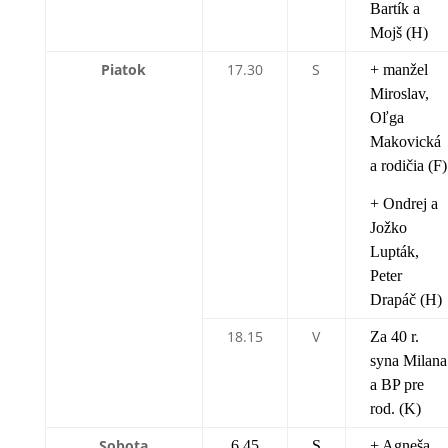
Bartík a
Mojš (H)
Piatok
17.30
S
+ manžel
Miroslav,
Oľga
Makovická
a rodičia (F)
+ Ondrej a
Jožko
Lupták,
Peter
Drapáč (H)
18.15
V
Za 40 r.
syna Milana
a BP pre
rod. (K)
Sobota
6.45
S
+ Agneša