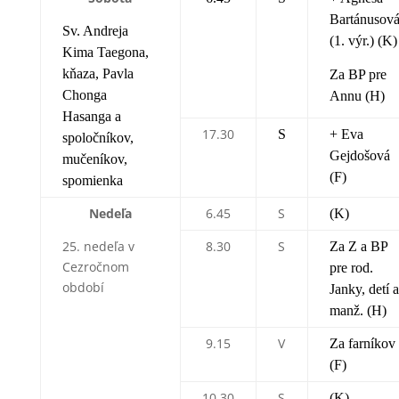
Bartánusov
Sv. Andreja
(1. výr.) (K)
Kima Taegona,
kňaza, Pavla
Za BP pre
Chonga
Annu (H)
Hasanga a
17.30
S
+ Eva
spoločníkov,
Gejdošová
mučeníkov,
(F)
spomienka
Nedeľa
6.45
S
(K)
25. nedeľa v
8.30
S
Za Z a BP
Cezročnom
pre rod.
období
Janky, detí a
manž. (H)
9.15
V
Za farníkov
(F)
10.30
S
(K)