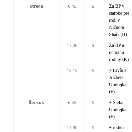
Streda
6.45
S
Za BP v
starobe pre
rod. v
Nižnom
Sliači (H)
17.30
S
Za BP a
ochranu
rodiny (K)
18.15
V
+ Ervín a
Alžbeta
Ondrejka
(F)
Štvrtok
6.45
S
+ Štefan
Ondrejka
(F)
17.30
S
+ rodičia