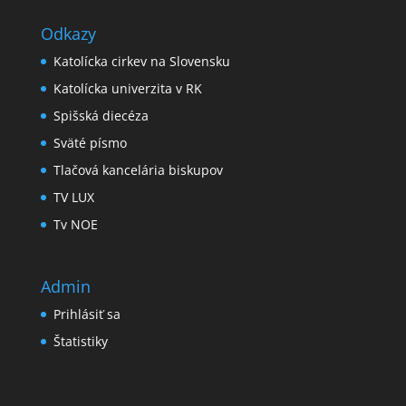
Odkazy
Katolícka cirkev na Slovensku
Katolícka univerzita v RK
Spišská diecéza
Sväté písmo
Tlačová kancelária biskupov
TV LUX
Tv NOE
Admin
Prihlásiť sa
Štatistiky