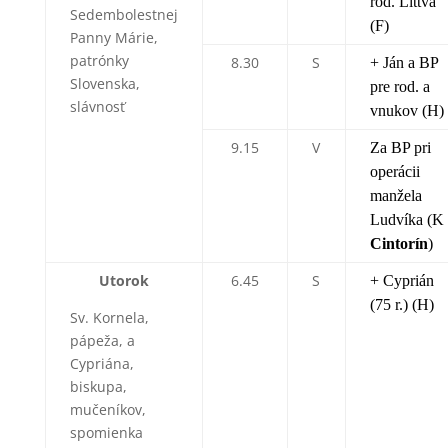
rod. Littva
Sedembolestnej
(F)
Panny Márie,
patrónky
8.30
S
+ Ján a BP
Slovenska,
pre rod. a
slávnosť
vnukov (H)
9.15
V
Za BP pri
operácii
manžela
Ludvíka (K
Cintorín
)
Utorok
6.45
S
+ Cyprián
(75 r.) (H)
Sv. Kornela,
pápeža, a
Cypriána,
biskupa,
mučeníkov,
spomienka