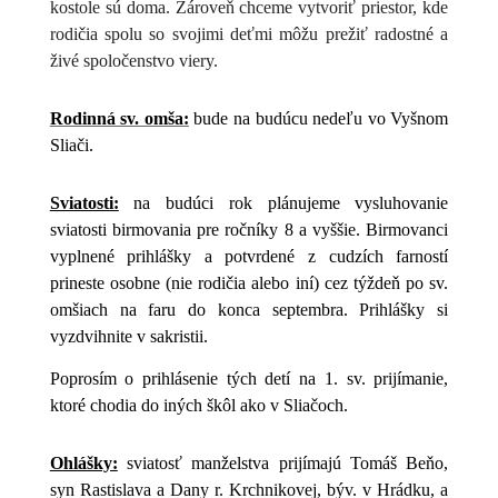
kostole sú doma.
Zároveň chceme vytvoriť priestor, kde
rodičia spolu so svojimi deťmi môžu prežiť radostné a
živé spoločenstvo viery.
Rodinná sv. omša:
bude na budúcu nedeľu vo Vyšnom
Sliači.
Sviatosti:
na budúci rok plánujeme vysluhovanie
sviatosti birmovania pre ročníky 8 a vyššie. Birmovanci
vyplnené prihlášky a potvrdené z cudzích farností
prineste osobne (nie rodičia alebo iní) cez týždeň po sv.
omšiach na faru do konca septembra. Prihlášky si
vyzdvihnite v sakristii.
Poprosím o prihlásenie tých detí na 1. sv. prijímanie,
ktoré chodia do iných škôl ako v Sliačoch.
Ohlášky:
sviatosť manželstva prijímajú Tomáš Beňo,
syn Rastislava a Dany r. Krchnikovej, býv. v Hrádku, a