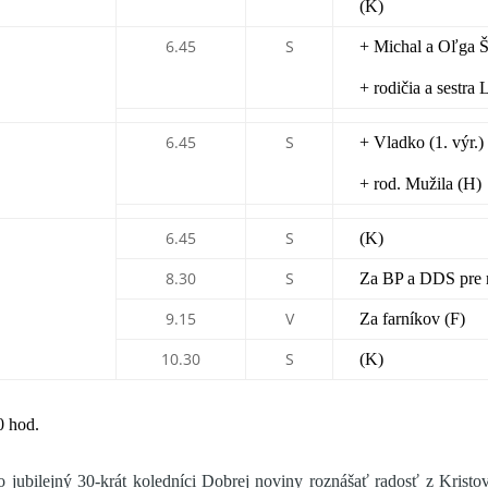
(K)
6.45
S
+ Michal a Oľga Š
+ rodičia a sestra 
6.45
S
+ Vladko (1. výr.) 
+ rod. Mužila (H)
6.45
S
(K)
8.30
S
Za BP a DDS pre r
9.15
V
Za farníkov (F)
10.30
S
(K)
0 hod.
o jubilejný 30-krát koledníci Dobrej noviny roznášať radosť z Kristo