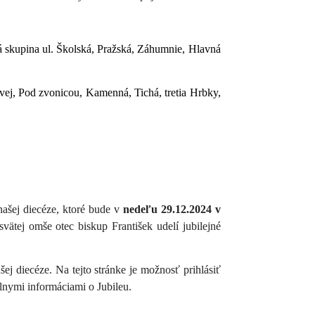
á skupina ul. Školská, Pražská, Záhumnie, Hlavná
ej, Pod zvonicou, Kamenná, Tichá, tretia Hrbky,
ašej diecéze, ktoré bude v
nedeľu 29.12.2024 v
svätej omše otec biskup František udelí jubilejné
šej diecéze. Na tejto stránke je možnosť prihlásiť
álnymi informáciami o Jubileu.