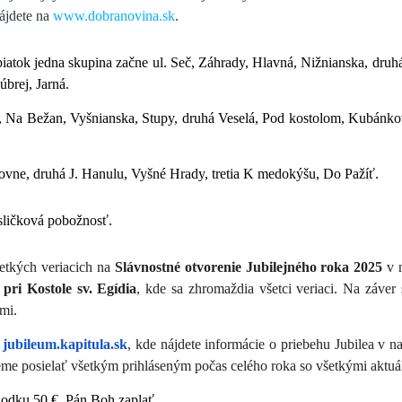
nájdete na
www.dobranovina.sk
.
iatok jedna skupina začne ul. Seč, Záhrady, Hlavná, Nižnianska, druh
úbrej, Jarná.
 Na Bežan, Vyšnianska, Stupy, druhá Veselá, Pod kostolom, Kubánkov
ovne, druhá J. Hanulu, Vyšné Hrady, tretia K medokýšu, Do Pažíť.
sličková pobožnosť.
etkých veriacich na
Slávnostné otvorenie Jubilejného roka 2025
v n
 pri Kostole sv. Egídia
, kde sa zhromaždia všetci veriaci. Na záver 
mi.
u
jubileum.kapitula.sk
, kde nájdete informácie o priebehu Jubilea v na
deme posielať všetkým prihláseným počas celého roka so všetkými aktu
odku 50 €. Pán Boh zaplať.