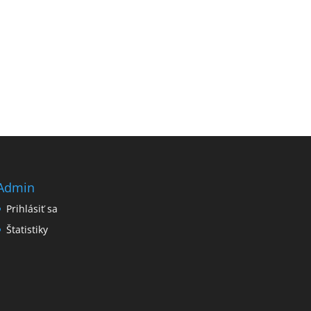
Admin
Prihlásiť sa
Štatistiky