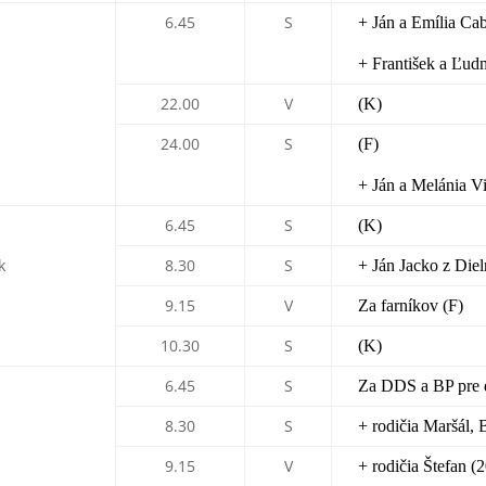
6.45
S
+ Ján a Emília Cab
+ František a Ľud
22.00
V
(K)
24.00
S
(F)
+ Ján a Melánia V
6.45
S
(K)
k
8.30
S
+ Ján Jacko z Diel
9.15
V
Za farníkov (F)
10.30
S
(K)
6.45
S
Za DDS a BP pre de
8.30
S
+ rodičia Maršál, B
9.15
V
+ rodičia Štefan (