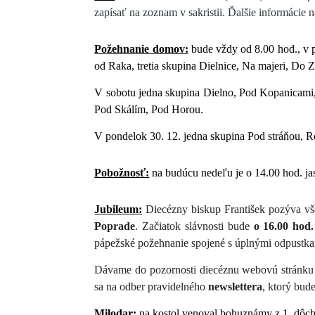
zapísať na zoznam v sakristii. Ďalšie informácie 
Požehnanie domov:
bude vždy od 8.00 hod., v p
od Raka, tretia skupina Dielnice, Na majeri, Do Z
V sobotu jedna skupina Dielno, Pod Kopanicami,
Pod Skálím, Pod Horou.
V pondelok 30. 12. jedna skupina Pod stráňou, R
Pobožnosť:
na budúcu nedeľu je o 14.00 hod. ja
Jubileum:
Diecézny biskup František pozýva vš
Poprade
. Začiatok slávnosti bude
o 16.00 hod.
pápežské požehnanie spojené s úplnými odpustka
Dávame do pozornosti diecéznu webovú stránk
sa na odber pravidelného
newslettera
, ktorý bu
Milodar:
na kostol venoval bohuznámy z 1. dôch