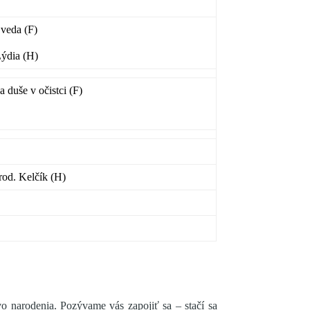
veda (F)
Lýdia (H)
a duše v očistci (F)
od. Kelčík (H)
vo narodenia. Pozývame vás zapojiť sa – stačí sa