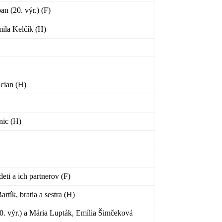
an (20. výr.) (F)
mila Kelčík (H)
ician (H)
nic (H)
ti a ich partnerov (F)
artík, bratia a sestra (H)
20. výr.) a Mária Lupták, Emília Šimčeková