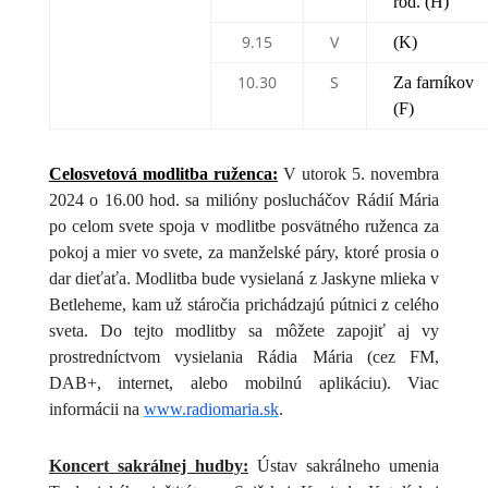
rod. (H)
9.15
V
(K)
10.30
S
Za farníkov
(F)
Celosvetová modlitba ruženca:
V utorok 5. novembra
2024 o 16.00 hod. sa milióny poslucháčov Rádií Mária
po celom svete spoja v modlitbe posvätného ruženca za
pokoj a mier vo svete, za manželské páry, ktoré prosia o
dar dieťaťa. Modlitba bude vysielaná z Jaskyne mlieka v
Betleheme, kam už stáročia prichádzajú pútnici z celého
sveta. Do tejto modlitby sa môžete zapojiť aj vy
prostredníctvom vysielania Rádia Mária (cez FM,
DAB+, internet, alebo mobilnú aplikáciu). Viac
informácii na
www.radiomaria.sk
.
Koncert sakrálnej hudby:
Ústav sakrálneho umenia