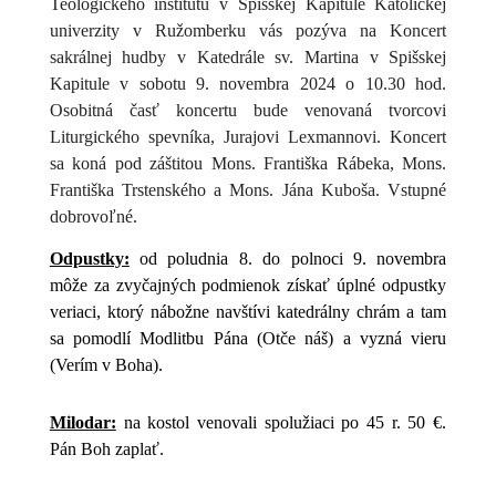
Teologického inštitútu v Spišskej Kapitule Katolíckej
univerzity v Ružomberku vás pozýva na Koncert
sakrálnej hudby v Katedrále sv. Martina v Spišskej
Kapitule v sobotu 9. novembra 2024 o 10.30 hod.
Osobitná časť koncertu bude venovaná tvorcovi
Liturgického spevníka, Jurajovi Lexmannovi. Koncert
sa koná pod záštitou Mons. Františka Rábeka, Mons.
Františka Trstenského a Mons. Jána Kuboša. Vstupné
dobrovoľné.
Odpustky:
od poludnia 8. do polnoci 9. novembra
môže za zvyčajných podmienok získať úplné odpustky
veriaci, ktorý nábožne navštívi katedrálny chrám a tam
sa pomodlí Modlitbu Pána (Otče náš) a vyzná vieru
(Verím v Boha).
Milodar:
na kostol venovali spolužiaci po 45 r. 50 €.
Pán Boh zaplať.