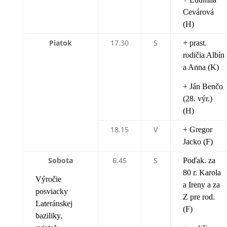
Cevárová
(H)
Piatok
17.30
S
+ prast.
rodičia Albín
a Anna (K)
+ Ján Benčo
(28. výr.)
(H)
18.15
V
+ Gregor
Jacko (F)
Sobota
6.45
S
Poďak. za
80 r. Karola
Výročie
a Ireny a za
posviacky
Z pre rod.
Lateránskej
(F)
baziliky,