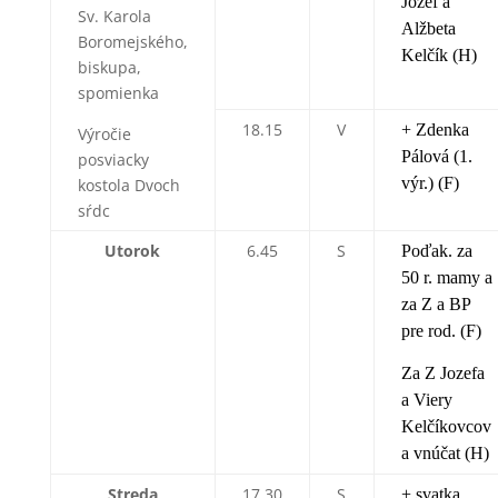
Jozef a
Sv. Karola
Alžbeta
Boromejského,
Kelčík (H)
biskupa,
spomienka
18.15
V
+ Zdenka
Výročie
Pálová (1.
posviacky
výr.) (F)
kostola Dvoch
sŕdc
Utorok
6.45
S
Poďak. za
50 r. mamy a
za Z a BP
pre rod. (F)
Za Z Jozefa
a Viery
Kelčíkovcov
a vnúčat (H)
Streda
17.30
S
+ svatka