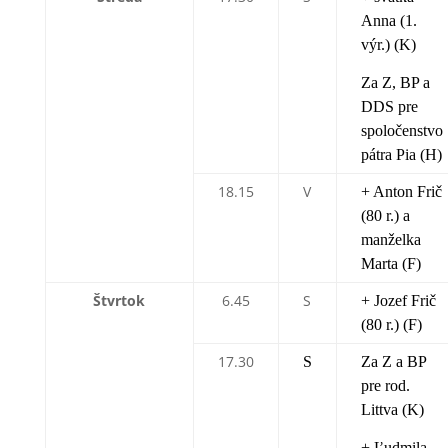
Anna (1.
výr.) (K)
Za Z, BP a
DDS pre
spoločenstvo
pátra Pia (H)
18.15
V
+ Anton Frič
(80 r.) a
manželka
Marta (F)
Štvrtok
6.45
S
+ Jozef Frič
(80 r.) (F)
17.30
S
Za Z a BP
pre rod.
Littva (K)
+ Ľudmila