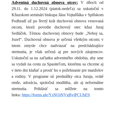
Adventná duchovná obnova otcov:
V dňoch od
29.11. do 1.12.2024 (piatok-nedeľa) sa uskutoční v
Kňazskom seminári biskupa Jána Vojtaššáka v Spišskom
Podhradí už po štvrtý krát duchovná obnova venovaná
otcom, ktorú povedie duchovný otec kňaz Juraj
Sedláček. Témou duchovnej obnovy bude „Neboj sa,
Jozef“. Duchovná obnova je určená všetkým otcom; v
istom zmysle chce nadviazať na predchádzajúce
stretnutia, je však určená aj pre nových záujemcov.
Uskutoční sa na začiatku adventného obdobia, aby sme
sa vydali na cestu za Spasiteľom, ktorému sa chceme aj
v tieto dni klaňať a prosiť ho o požehnanie pre manželov
a rodiny. V programe sú prednášky otca Juraja, sväté
omše, adorácia, spoločná modlitba, ale aj neformálne
stretnutia. Prihlásiť sa môžete na tomto
linku:
https://forms.gle/YsNQiNVgByjPCUbE9
.