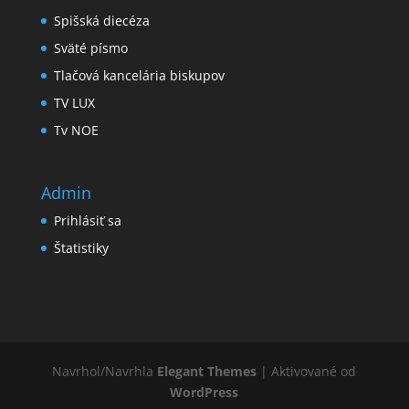
Spišská diecéza
Sväté písmo
Tlačová kancelária biskupov
TV LUX
Tv NOE
Admin
Prihlásiť sa
Štatistiky
Navrhol/Navrhla
Elegant Themes
| Aktivované od
WordPress