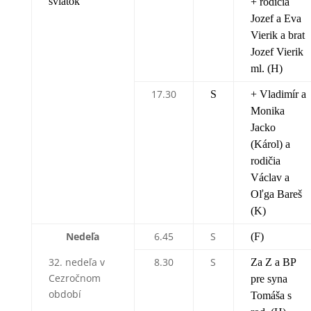
sviatok
+ rodičia
Jozef a Eva
Vierik a brat
Jozef Vierik
ml. (H)
17.30
S
+ Vladimír a
Monika
Jacko
(Károl) a
rodičia
Václav a
Oľga Bareš
(K)
Nedeľa
6.45
S
(F)
32. nedeľa v
8.30
S
Za Z a BP
Cezročnom
pre syna
období
Tomáša s