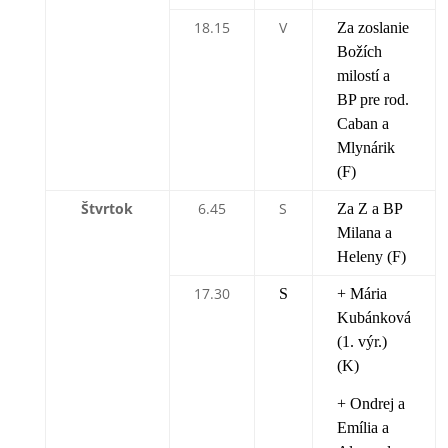
18.15
V
Za zoslanie
Božích
milostí a
BP pre rod.
Caban a
Mlynárik
(F)
Štvrtok
6.45
S
Za Z a BP
Milana a
Heleny (F)
17.30
S
+ Mária
Kubánková
(1. výr.)
(K)
+ Ondrej a
Emília a