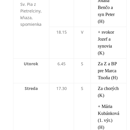
Jolana
Sv. Pia z
Benčo a
Pietrelciny,
syn Peter
kňaza,
(H)
spomienka
18.15
V
+ svokor
Jozef a
synovia
(K)
Utorok
6.45
S
Za Z a BP
pre Marca
Tisoňa (H)
Streda
17.30
S
Za chorých
(K)
+ Mária
Kubánková
(1. výr.)
(H)