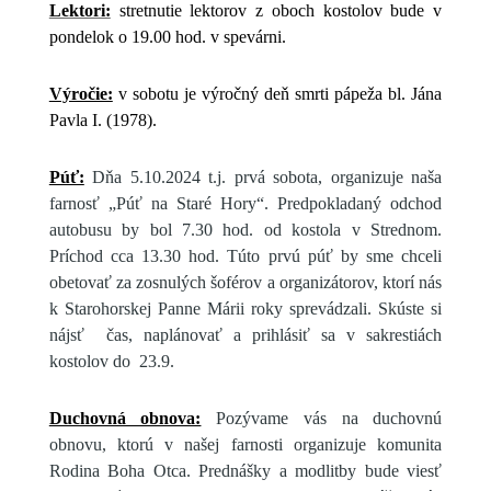
Lektori:
stretnutie lektorov z oboch kostolov bude v
pondelok o 19.00 hod. v spevárni.
Výročie:
v sobotu je výročný deň smrti pápeža bl. Jána
Pavla I. (1978).
Púť:
Dňa 5.10.2024 t.j. prvá sobota, organizuje naša
farnosť „Púť na Staré Hory“. Predpokladaný odchod
autobusu by bol 7.30 hod. od kostola v Strednom.
Príchod cca 13.30 hod. Túto prvú púť by sme chceli
obetovať za zosnulých šoférov a organizátorov, ktorí nás
k Starohorskej Panne Márii roky sprevádzali. Skúste si
nájsť čas, naplánovať a prihlásiť sa v sakrestiách
kostolov do 23.9.
Duchovná obnova:
Pozývame vás na duchovnú
obnovu, ktorú v našej farnosti organizuje komunita
Rodina Boha Otca. Prednášky a modlitby bude viesť