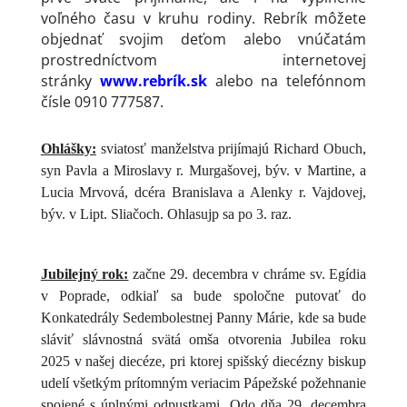
voľného času v kruhu rodiny. Rebrík môžete
objednať svojim deťom alebo vnúčatám
prostredníctvom internetovej
stránky
www.rebrík.sk
alebo na telefónnom
čísle 0910 777587.
Ohlášky:
sviatosť manželstva prijímajú Richard Obuch,
syn Pavla a Miroslavy r. Murgašovej, býv. v Martine, a
Lucia Mrvová, dcéra Branislava a Alenky r. Vajdovej,
býv. v Lipt. Sliačoch. Ohlasujp sa po 3. raz.
Jubilejný rok:
začne 29. decembra
v chráme sv. Egídia
v Poprade, odkiaľ sa bude spoločne putovať do
Konkatedrály Sedembolestnej Panny Márie, kde sa bude
sláviť slávnostná svätá omša otvorenia Jubilea roku
2025 v našej diecéze, pri ktorej spišský diecézny biskup
udelí všetkým prítomným veriacim Pápežské požehnanie
spojené s úplnými odpustkami. Odo dňa 29. decembra