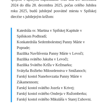
2024 do dňa 28. decembra 2025, počas celého Jubilea
roku 2025, budú jubilejné posvätné miesta v Spišskej
diecéze s jubilejným krížom:
Katedrála sv. Martina v Spišskej Kapitule v
Spišskom Podhradí;
Konkatedrála Sedembolestnej Panny Márie v
Poprade;
Bazilika Navštívenia Panny Márie v Levoči;
Bazilika svätého Jakuba v Levoči;
Bazilika Svätého Kríža v Kežmarku;
Svätyňa Božieho Milosrdenstva v Smižanoch;
Farský kostol Nanebovzatia Panny Márie v
Zákamennom;
Farský kostol svätého Jozefa v Krivej;
Farský kostol svätého Ondreja v Ružomberku;
Farský kostol svätého Mikuláša v Starej Ľubovni.