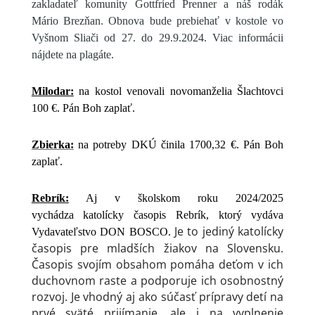
zakladateľ komunity Gottfried Prenner a náš rodák
Mário Brezňan. Obnova bude prebiehať v kostole vo
Vyšnom Sliači od 27. do 29.9.2024. Viac informácii
nájdete na plagáte.
Milodar:
na kostol venovali novomanželia Šlachtovci
100 €. Pán Boh zaplať.
Zbierka:
na potreby DKÚ činila 1700,32 €. Pán Boh
zaplať.
Rebrík:
Aj v školskom roku 2024/2025
vychádza katolícky časopis Rebrík, ktorý vydáva
Je to jediný katolícky
Vydavateľstvo DON BOSCO.
časopis pre mladších žiakov na Slovensku.
Časopis svojím obsahom pomáha deťom v ich
duchovnom raste a podporuje ich osobnostný
rozvoj. Je vhodný aj ako súčasť prípravy detí na
prvé sväté prijímanie, ale i na vyplnenie