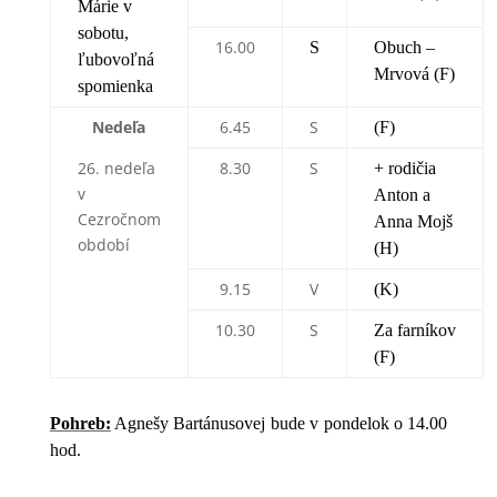
Márie v
sobotu,
16.00
S
Obuch –
ľubovoľná
Mrvová (F)
spomienka
Nedeľa
6.45
S
(F)
26. nedeľa
8.30
S
+ rodičia
v
Anton a
Cezročnom
Anna Mojš
období
(H)
9.15
V
(K)
10.30
S
Za farníkov
(F)
Pohreb:
Agnešy Bartánusovej bude v pondelok o 14.00
hod.