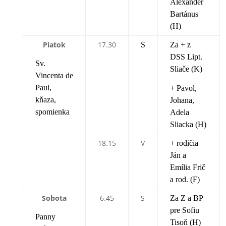
Alexander
Bartánus
(H)
Piatok
17.30
S
Za + z
DSS Lipt.
Sv.
Sliače (K)
Vincenta de
Paul,
+ Pavol,
kňaza,
Johana,
spomienka
Adela
Sliacka (H)
18.15
V
+ rodičia
Ján a
Emília Frič
a rod. (F)
Sobota
6.45
S
Za Z a BP
pre Sofiu
Panny
Tisoň (H)