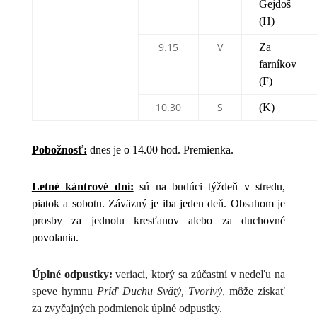
Gejdoš
(H)
9.15
V
Za
farníkov
(F)
10.30
S
(K)
Pobožnosť:
dnes je o 14.00 hod. Premienka.
Letné kántrové dni:
sú na budúci týždeň v stredu,
piatok a sobotu. Záväzný je iba jeden deň. Obsahom je
prosby za jednotu kresťanov alebo za duchovné
povolania.
Úplné odpustky:
veriaci, ktorý sa zúčastní v nedeľu na
speve hymnu
Príď Duchu Svätý, Tvorivý
, môže získať
za zvyčajných podmienok úplné odpustky.