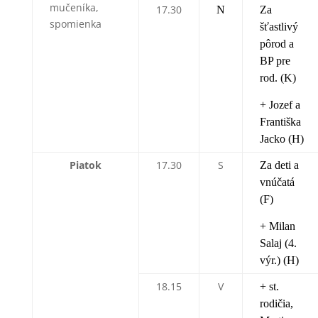
mučeníka,
17.30
N
Za
spomienka
šťastlivý
pôrod a
BP pre
rod. (K)
+ Jozef a
Františka
Jacko (H)
Piatok
17.30
S
Za deti a
vnúčatá
(F)
+ Milan
Salaj (4.
výr.) (H)
18.15
V
+ st.
rodičia,