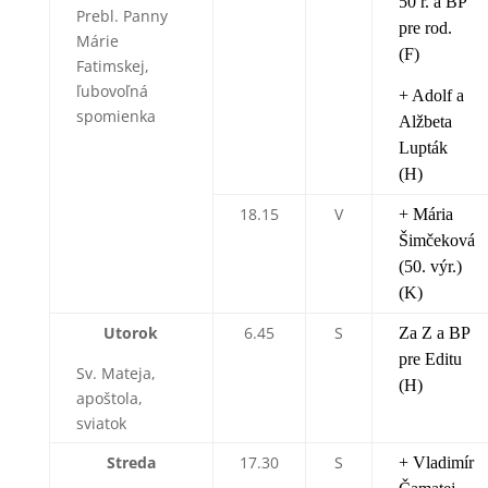
50 r. a BP
Prebl. Panny
pre rod.
Márie
(F)
Fatimskej,
ľubovoľná
+ Adolf a
spomienka
Alžbeta
Lupták
(H)
18.15
V
+ Mária
Šimčeková
(50. výr.)
(K)
Utorok
6.45
S
Za Z a BP
pre Editu
Sv. Mateja,
(H)
apoštola,
sviatok
Streda
17.30
S
+ Vladimír