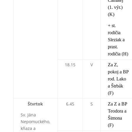
Čamatej
(1. výr.)
(K)
+ st.
rodičia
Sleziak a
prast.
rodičia (H)
18.15
V
Za Z,
pokoj a BP
rod. Lako
a Štrbák
(F)
Štvrtok
6.45
S
Za Z a BP
Teodora a
Sv. Jána
Šimona
Nepomuckého,
(F)
kňaza a