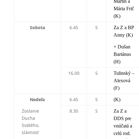
Martin a
Mária Frič
(K)
Sobota
6.45
S
Za Z a BP
Anny (K)
+ Dušan
Bartánus
(H)
16.00
S
Tulinský –
Alexová
(F)
Nedeľa
6.45
S
(K)
Zoslanie
8.30
S
Za Z a
Ducha
DDS pre
Svätého,
vnúčatá a
slávnosť
celú rod.