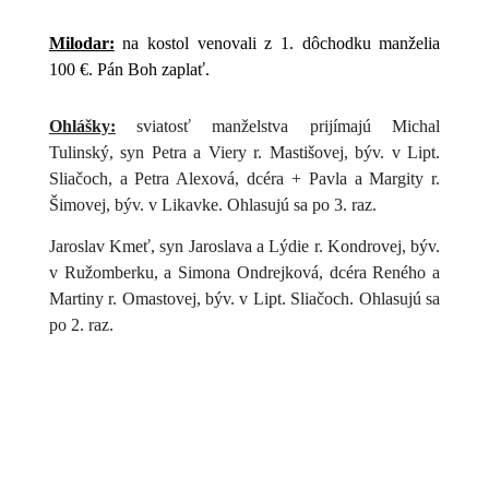
Milodar:
na kostol venovali z 1. dôchodku manželia
100 €. Pán Boh zaplať.
Ohlášky:
sviatosť manželstva prijímajú Michal
Tulinský, syn Petra a Viery r. Mastišovej, býv. v Lipt.
Sliačoch, a Petra Alexová, dcéra + Pavla a Margity r.
Šimovej, býv. v Likavke. Ohlasujú sa po 3. raz.
Jaroslav Kmeť, syn Jaroslava a Lýdie r. Kondrovej, býv.
v Ružomberku, a Simona Ondrejková, dcéra Reného a
Martiny r. Omastovej, býv. v Lipt. Sliačoch. Ohlasujú sa
po 2. raz.