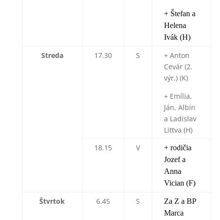
+ Štefan a
Helena
Ivák (H)
Streda
17.30
S
+ Anton
Cevár (2.
výr.) (K)
+ Emília,
Ján, Albín
a Ladislav
Littva (H)
18.15
V
+ rodičia
Jozef a
Anna
Vician (F)
Štvrtok
6.45
S
Za Z a BP
Marca