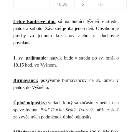
10.30
S
(K)
Letné kántrové dni:
sú na budúci týždeň v stredu,
piatok a sobotu. Záväzný je iba jeden deň. Obsahom je
prosby za jednotu kresťanov alebo za duchovné
povolania.
1. sv. prijímanie:
nácvik bude v stredu po sv. omši o
18.15 hod. vo Vyšnom.
Birmovanci:
pozývame birmovancov na sv. omšu v
piatok do Vyšného.
Úplné odpustky:
veriaci, ktorý sa zúčastní v nedeľu na
speve hymnu
Príď Duchu Svätý, Tvorivý
, môže získať
za zvyčajných podmienok úplné odpustky.