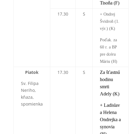
Tisoňa (F)
17.30
S
+ Ondrej
Švidroň (1.
výr.) (K)
Poďak. za
60 r. a BP
pre dcéru
Máriu (H)
Piatok
17.30
S
Za šťastnú
hodinu
Sv. Filipa
smrti
Neriho,
Adely (K)
kňaza,
spomienka
+ Ladislav
a Helena
Ondrejka a
synovia
(H)