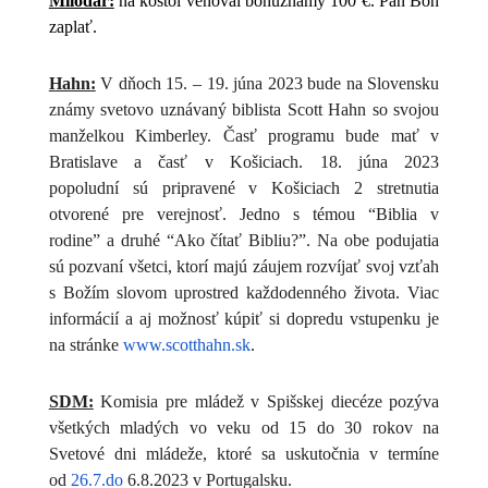
Milodar:
na kostol venoval bohuznámy 100 €. Pán Boh
zaplať.
Hahn:
V dňoch 15. – 19. júna 2023 bude na Slovensku
známy svetovo uznávaný biblista Scott Hahn so svojou
manželkou Kimberley. Časť programu bude mať v
Bratislave a časť v Košiciach.
18. júna 2023
popoludní sú pripravené v Košiciach 2 stretnutia
otvorené pre verejnosť. Jedno s témou “Biblia v
rodine” a druhé “Ako čítať Bibliu?”. Na obe podujatia
sú pozvaní všetci, ktorí majú záujem rozvíjať svoj vzťah
s Božím slovom uprostred každodenného života. Viac
informácií a aj možnosť kúpiť si dopredu vstupenku je
na stránke
www.scotthahn.sk
.
SDM:
Komisia pre mládež v Spišskej diecéze pozýva
všetkých mladých vo veku od 15 do 30 rokov na
Svetové dni mládeže, ktoré sa uskutočnia v termíne
od
26.7.do
6.8.2023 v Portugalsku.