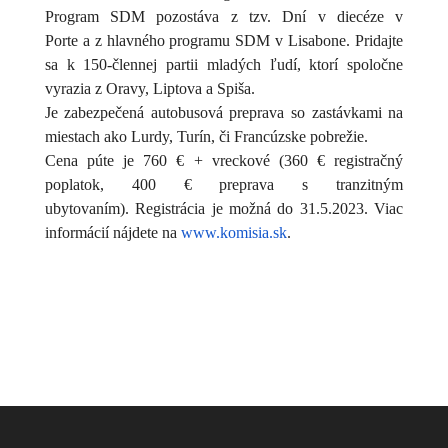
Program SDM pozostáva z tzv. Dní v diecéze v
Porte a z hlavného programu SDM v Lisabone. Pridajte
sa k 150-člennej partii mladých ľudí, ktorí spoločne
vyrazia z Oravy, Liptova a Spiša.
Je zabezpečená autobusová preprava so zastávkami na
miestach ako Lurdy, Turín, či Francúzske pobrežie.
Cena púte je 760 € + vreckové (360 € registračný
poplatok, 400 € preprava s tranzitným
ubytovaním). Registrácia je možná do 31.5.2023. Viac
informácií nájdete na
www.komisia.sk
.