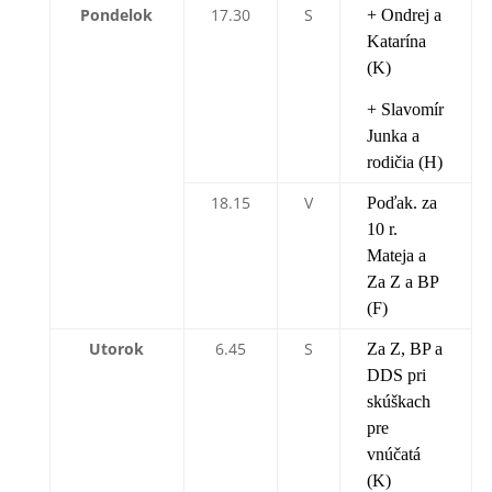
Pondelok
17.30
S
+ Ondrej a
Katarína
(K)
+ Slavomír
Junka a
rodičia (H)
18.15
V
Poďak. za
10 r.
Mateja a
Za Z a BP
(F)
Utorok
6.45
S
Za Z, BP a
DDS pri
skúškach
pre
vnúčatá
(K)