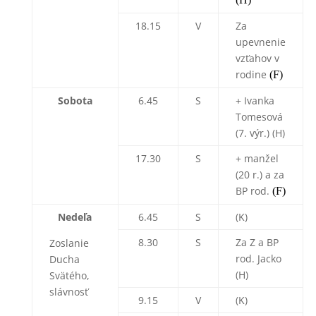
18.15
V
Za
upevnenie
vzťahov v
rodine
(F)
Sobota
6.45
S
+ Ivanka
Tomesová
(7. výr.) (H)
17.30
S
+ manžel
(20 r.) a za
BP rod.
(F)
Nedeľa
6.45
S
(K)
8.30
S
Za Z a BP
Zoslanie
rod. Jacko
Ducha
(H)
Svätého,
slávnosť
9.15
V
(K)