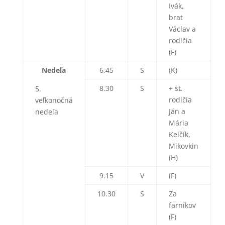
Ivák,
brat
Václav a
rodičia
(F)
Nedeľa
6.45
S
(K)
8.30
S
+ st.
5.
rodičia
veľkonočná
Ján a
nedeľa
Mária
Kelčík,
Mikovkin
(H)
9.15
V
(F)
10.30
S
Za
farníkov
(F)