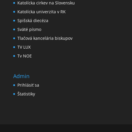
Katolícka cirkev na Slovensku
Katolícka univerzita v RK
Spišská diecéza
Sväté písmo
Tlačová kancelária biskupov
TV LUX
Tv NOE
Admin
Prihlásiť sa
Štatistiky