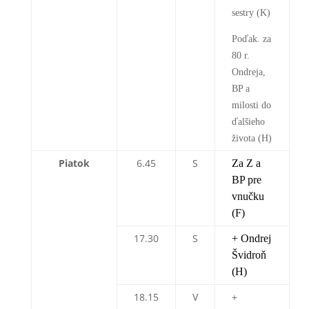
sestry (K)
Poďak. za
80 r.
Ondreja,
BP a
milosti do
ďalšieho
života (H)
Piatok
6.45
S
Za Z a
BP pre
vnučku
(F)
17.30
S
+ Ondrej
Švidroň
(H)
18.15
V
+