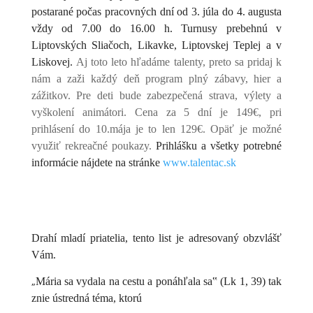
postarané počas pracovných dní od 3. júla do 4. augusta
vždy od 7.00 do 16.00 h. Turnusy prebehnú v
Liptovských Sliačoch, Likavke, Liptovskej Teplej a v
Liskovej.
Aj toto leto hľadáme talenty, preto sa pridaj k
nám a zaži každý deň program plný zábavy, hier a
zážitkov. Pre deti bude zabezpečená strava, výlety a
vyškolení animátori. Cena za 5 dní je 149€, pri
prihlásení do 10.mája je to len 129€. Opäť je možné
využiť rekreačné poukazy.
Prihlášku a všetky potrebné
informácie nájdete na stránke
www.talentac.sk
Drahí mladí priatelia, tento list je adresovaný obzvlášť
Vám.
„
Mária sa vydala na cestu a ponáhľala sa‟ (Lk 1, 39) tak
znie ústredná téma, ktorú