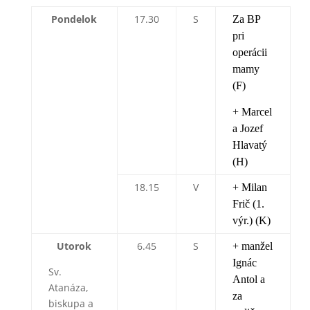
Pondelok
17.30
S
Za BP
pri
operácii
mamy
(F)
+ Marcel
a Jozef
Hlavatý
(H)
18.15
V
+ Milan
Frič (1.
výr.) (K)
Utorok
6.45
S
+ manžel
Ignác
Sv.
Antol a
Atanáza,
za
biskupa a