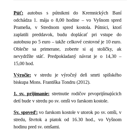
Púť:
autobus s pútnikmi do Kremnických Baní
odchádza 1. mája o 8,00 hodine – vo Vyšnom s
pred
Prameňa, v Strednom spred kostola. Pútnici, ktorí
zaplatili preddavok, budu doplácať pri vstupe do
autobusu po 5 euro – takže celkové cestovné je 10 euro.
Oblečte sa primerane, zoberte si aj stoličky, ak
nevydržíte stáť. Predpokladaný návrat je o 14,30 –
15,00 hod.
Výročie:
v stredu je výročný deň smrti spišského
biskupa Mons. Františka Tondru (2012).
1. sv. prijímanie:
stretnutie rodičov prvoprijímajúcich
detí bude v stredu po sv. omši vo farskom kostole.
Sv. spoveď:
vo farskom kostole v utorok po sv. omši, v
stredu, štvrtok a piatok od 16.30 hod., vo Vyšnom
hodinu pred sv. omšami.