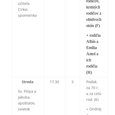
rodičov,
učiteľa
krstných
Cirkvi,
rodičov z
spomienka
obidvoch
strán (F)
+ rodičia
Albín a
Emília
Antol a
ich
rodičia
(H)
Streda
17.30
S
Poďak.
za 70 r.
Sv. Filipa a
a za celú
Jakuba,
rod. (K)
apoštolov,
sviatok
+ Ondrej
a