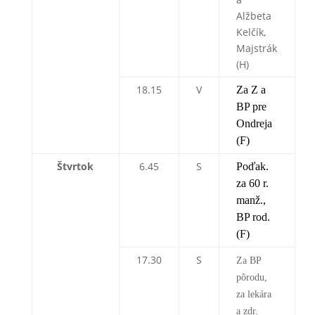
Alžbeta
Kelčík,
Majstrák
(H)
18.15
V
Za Z a
BP pre
Ondreja
(F)
Štvrtok
6.45
S
Poďak.
za 60 r.
manž.,
BP rod.
(F)
17.30
S
Za BP
pôrodu,
za lekára
a zdr.