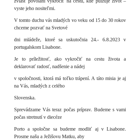
zvlášť povolaní vykročiť na cestu, kde pulzuje život –
vyste jeho nositeľmi.
V tomto duchu vás mladých vo veku od 15 do 30 rokov
chceme pozvať na Svetové
dni mládeže, ktoré sa uskutočnia 24.- 6.8.2023 v
portugalskom Lisabone.
Je to príležitosť, ako vykročiť na cestu života a
deklarovať radosť, nadšenie a nádej
v spoločnosti, ktorá má toľko trápení. A táto misia je aj
na Vás, mladých z celého
Slovenska.
Sprevádzame Vás teraz počas príprav. Budeme s vami
počas stretnutí v diecéze
Porto a spoločne sa budeme modliť aj v Lisabone.
Prosme našu a Ježišovu Matku, aby