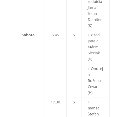
roduičia
Ján a
Irena
Domiter
(K)
Sobota
6.45
S
+ z rod.
Jána a
Márie
Sleziak
(K)
+ Ondrej
a
Ružena
Cevár
(H)
17.30
S
+
manžel
Štefan