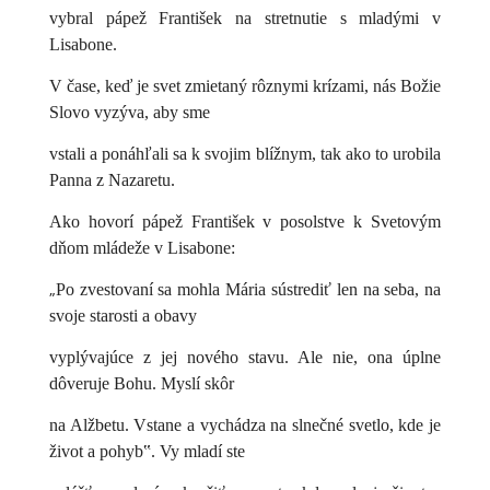
vybral pápež František na stretnutie s mladými v
Lisabone.
V čase, keď je svet zmietaný rôznymi krízami, nás Božie
Slovo vyzýva, aby sme
vstali a ponáhľali sa k svojim blížnym, tak ako to urobila
Panna z Nazaretu.
Ako hovorí pápež František v posolstve k Svetovým
dňom mládeže v Lisabone:
„
Po zvestovaní sa mohla Mária sústrediť len na seba, na
svoje starosti a obavy
vyplývajúce z jej nového stavu. Ale nie, ona úplne
dôveruje Bohu. Myslí skôr
na Alžbetu. Vstane a vychádza na slnečné svetlo, kde je
život a pohyb‟. Vy mladí ste