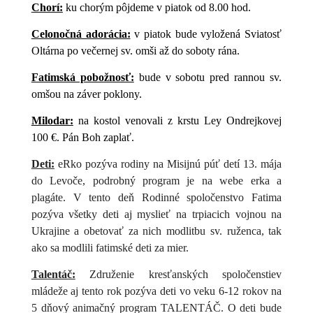
Chorí:
ku chorým pôjdeme v piatok od 8.00 hod.
Celonočná adorácia:
v piatok bude vyložená Sviatosť
Oltárna po večernej sv. omši až do soboty rána.
Fatimská pobožnosť:
bude v sobotu pred rannou sv.
omšou na záver poklony.
Milodar:
na kostol venovali z krstu Ley Ondrejkovej
100 €. Pán Boh zaplať.
Deti:
eRko pozýva rodiny na Misijnú púť detí 13. mája
do Levoče, podrobný program je na webe erka a
plagáte. V tento deň Rodinné spoločenstvo Fatima
pozýva všetky deti aj myslieť na trpiacich vojnou na
Ukrajine a obetovať za nich modlitbu sv. ruženca, tak
ako sa modlili fatimské deti za mier.
Talentáč:
Združenie kresťanských spoločenstiev
mládeže aj tento rok pozýva deti vo veku 6-12 rokov na
5 dňový animačný program TALENTÁČ. O deti bude