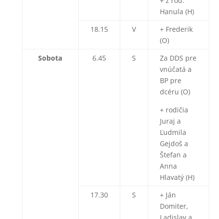
+ z rod.
Hanula (H)
18.15
V
+ Frederik
(O)
Sobota
6.45
S
Za DDS pre
vnúčatá a
BP pre
dcéru (O)
+ rodičia
Juraj a
Ľudmila
Gejdoš a
Štefan a
Anna
Hlavatý (H)
17.30
S
+ Ján
Domiter,
Ladislav a