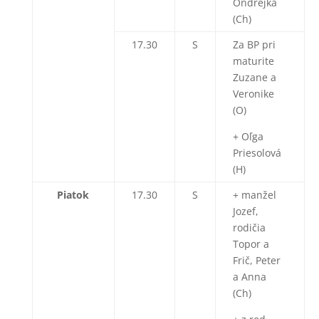
Ondrejka
(Ch)
17.30
S
Za BP pri
maturite
Zuzane a
Veronike
(O)
+ Oľga
Priesolová
(H)
Piatok
17.30
S
+ manžel
Jozef,
rodičia
Topor a
Frič, Peter
a Anna
(Ch)