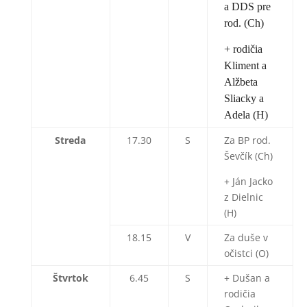
a DDS pre
rod. (Ch)
+ rodičia
Kliment a
Alžbeta
Sliacky a
Adela (H)
Streda
17.30
S
Za BP rod.
Ševčík (Ch)
+ Ján Jacko
z Dielnic
(H)
18.15
V
Za duše v
očistci (O)
Štvrtok
6.45
S
+ Dušan a
rodičia