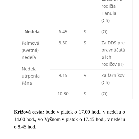
rodičia
Hanula
(Ch)
Nedeľa
6.45
S
(O)
8.30
S
Za DDS pre
Palmová
pravnúčatá
(Kvetná)
a ich
nedeľa
rodičov (H)
Nedeľa
9.15
V
Za farníkov
utrpenia
(Ch)
Pána
10.30
S
(O)
Krížová cesta:
bude v piatok o 17.00 hod., v nedeľu o
14.00 hod., vo Vyšnom v piatok o 17.45 hod., v nedeľu
o 8.45 hod.