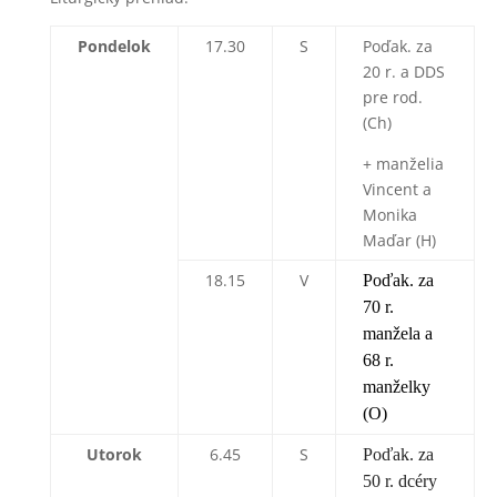
Pondelok
17.30
S
Poďak. za
20 r. a DDS
pre rod.
(Ch)
+ manželia
Vincent a
Monika
Maďar (H)
18.15
V
Poďak. za
70 r.
manžela a
68 r.
manželky
(O)
Utorok
6.45
S
Poďak. za
50 r. dcéry