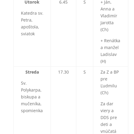
Utorok
6.45
S
+ Ján,
Anna a
Katedra sv.
Vladimír
Petra,
Jarotta
apoštola,
(Ch)
sviatok
+ Renátka
a manžel
Ladislav
(H)
Streda
17.30
S
Za Z a BP
pre
Sv.
Ľudmilu
Polykarpa,
(Ch)
biskupa a
mučeníka,
Za dar
spomienka
viery a
DDS pre
deti a
vnúčatá