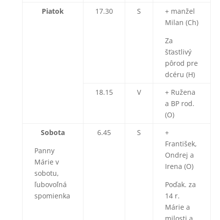
Piatok
17.30
S
+ manžel
Milan (Ch)
Za
šťastlivý
pôrod pre
dcéru (H)
18.15
V
+ Ružena
a BP rod.
(O)
Sobota
6.45
S
+
František,
Panny
Ondrej a
Márie v
Irena (O)
sobotu,
ľubovoľná
Poďak. za
spomienka
14 r.
Márie a
milosti a