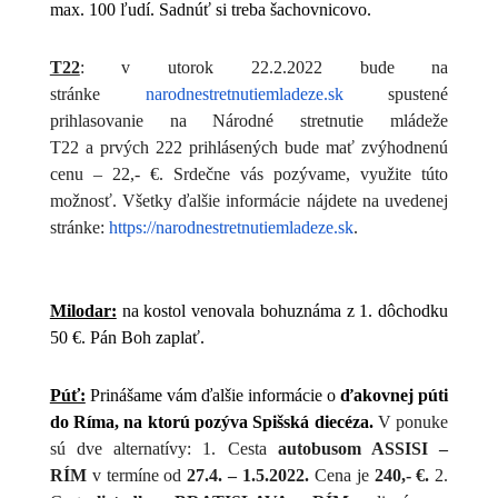
max. 100 ľudí. Sadnúť si treba šachovnicovo.
T22
: v utorok 22.2.2022 bude na
stránke
narodnestretnutiemladeze.sk
spustené
prihlasovanie na Národné stretnutie mládeže
T22 a prvých 222 prihlásených bude mať zvýhodnenú
cenu – 22,- €.
Srdečne vás pozývame, využite túto
možnosť. Všetky ďalšie informácie nájdete na uvedenej
stránke:
https://narodnestretnutiemladeze.sk
.
Milodar:
na kostol venovala bohuznáma z 1. dôchodku
50 €. Pán Boh zaplať.
Púť:
Prinášame vám ďalšie informácie o
ďakovnej púti
do Ríma, na ktorú pozýva Spišská diecéza.
V ponuke
sú dve alternatívy: 1. Cesta
autobusom ASSISI –
RÍM
v termíne od
27.4. – 1.5.2022.
Cena je
240,- €.
2.