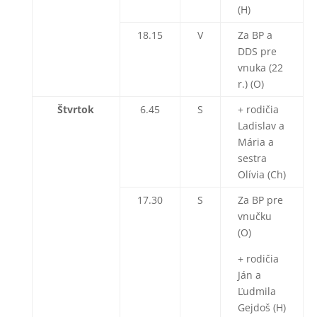
(H)
18.15
V
Za BP a
DDS pre
vnuka (22
r.) (O)
Štvrtok
6.45
S
+ rodičia
Ladislav a
Mária a
sestra
Olívia (Ch)
17.30
S
Za BP pre
vnučku
(O)
+ rodičia
Ján a
Ľudmila
Gejdoš (H)