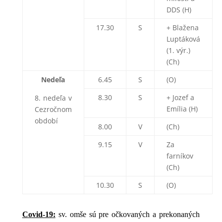
DDS (H)
17.30
S
+ Blažena
Luptáková
(1. výr.)
(Ch)
Nedeľa
6.45
S
(O)
8.30
S
+ Jozef a
8. nedeľa v
Emília (H)
Cezročnom
období
8.00
V
(Ch)
9.15
V
Za
farníkov
(Ch)
10.30
S
(O)
Covid-19:
sv. omše sú pre očkovaných a prekonaných