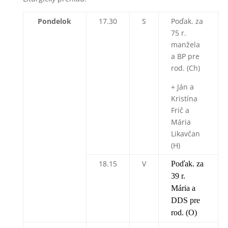
Pondelok
17.30
S
Poďak. za
75 r.
manžela
a BP pre
rod. (Ch)
+ Ján a
Kristína
Frič a
Mária
Likavčan
(H)
18.15
V
Poďak. za
39 r.
Mária a
DDS pre
rod. (O)