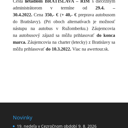
Cesta
lietadlom BRATISLAVA – RÍM
s diecéznym
administrátorom v termíne od
29.4. –
30.4.2022.
Cena
350,- €
(
+ 40,- €
preprava autobusom
do Bratislavy). (Pri oboch alternatívach je možnosť
nástupu na autobus v Ružomberku.) Záujemcovia
na autobusový zájazd sa môžu prihlasovať
do konca
marca.
Záujemcovia na charter (letecky) z Bratislavy sa
môžu prihlasovať
do 10.3.2022.
Viac na awertour.sk.
Novinky
19. nedeľa v Cezročnom období 9. 8. 2026