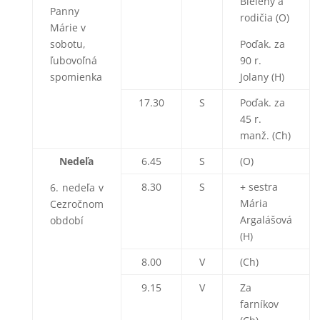
Bielený a
Panny
rodičia (O)
Márie v
sobotu,
Poďak. za
ľubovoľná
90 r.
spomienka
Jolany (H)
17.30
S
Poďak. za
45 r.
manž. (Ch)
Nedeľa
6.45
S
(O)
8.30
S
+ sestra
6. nedeľa v
Mária
Cezročnom
Argalášová
období
(H)
8.00
V
(Ch)
9.15
V
Za
farníkov