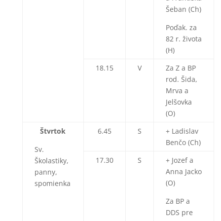
Šeban (Ch)
Poďak. za
82 r. života
(H)
18.15
V
Za Z a BP
rod. Šida,
Mrva a
Jelšovka
(O)
Štvrtok
6.45
S
+ Ladislav
Benčo (Ch)
Sv.
17.30
S
+ Jozef a
Školastiky,
Anna Jacko
panny,
(O)
spomienka
Za BP a
DDS pre