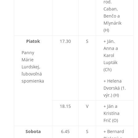
rod.
Caban,
Benčo a
Mlynárik
(H)
Piatok
17.30
S
+ Ján,
Anna a
Panny
Karol
Márie
Lupták
Lurdskej,
(Ch)
ľubovoľná
spomienka
+ Helena
Dvorská (1.
výr.) (H)
18.15
V
+ Ján a
Kristína
Frič (O)
Sobota
6.45
S
+ Bernard