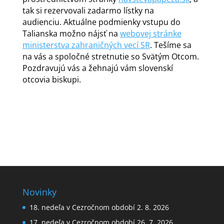
tak si rezervovali zadarmo lístky na
audienciu.
Aktuálne podmienky vstupu do
Talianska možno nájsť na
webovej stránke
ministerstva zahraničných vecí SR
. Tešíme sa
na vás a spoločné stretnutie so Svätým Otcom.
Pozdravujú vás a žehnajú vám slovenskí
otcovia biskupi.
Novinky
18. nedeľa v Cezročnom období 2. 8. 2026
17. nedeľa v Cezročnom období 26. 7. 2026