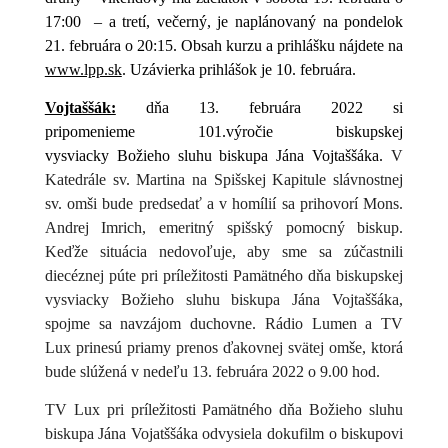
17:00
– a tretí, večerný, je naplánovaný na pondelok
21. februára o 20:15.
Obsah kurzu a prihlášku nájdete na
www.lpp.sk
. Uzávierka prihlášok je 10. februára.
Vojtaššák:
dňa 13. februára 2022 si
pripomenieme 101.výročie biskupskej
vysviacky Božieho sluhu biskupa Jána Vojtaššáka.
V
Katedrále sv. Martina na Spišskej Kapitule slávnostnej
sv. omši bude predsedať a v homílií sa prihovorí Mons.
Andrej Imrich, emeritný spišský pomocný biskup.
Keďže situácia nedovoľuje, aby sme sa zúčastnili
diecéznej púte pri príležitosti Pamätného dňa biskupskej
vysviacky Božieho sluhu biskupa Jána Vojtaššáka,
spojme sa navzájom duchovne. Rádio Lumen a TV
Lux prinesú priamy prenos ďakovnej svätej omše, ktorá
bude slúžená v nedeľu 13. februára 2022 o 9.00 hod.
TV Lux pri príležitosti Pamätného dňa Božieho sluhu
biskupa Jána Vojatššáka odvysiela dokufilm o biskupovi