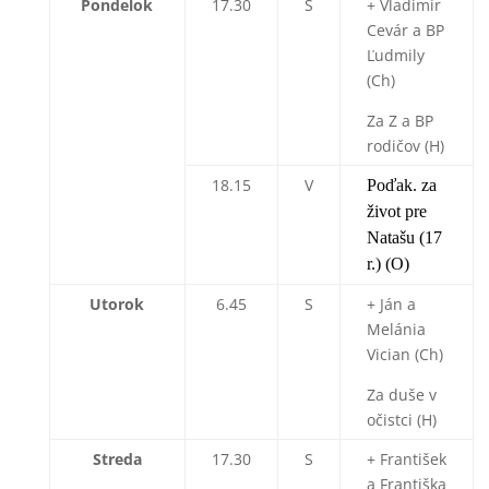
Pondelok
17.30
S
+ Vladimír
Cevár a BP
Ľudmily
(Ch)
Za Z a BP
rodičov (H)
18.15
V
Poďak. za
život pre
Natašu (17
r.) (O)
Utorok
6.45
S
+ Ján a
Melánia
Vician (Ch)
Za duše v
očistci (H)
Streda
17.30
S
+ František
a Františka