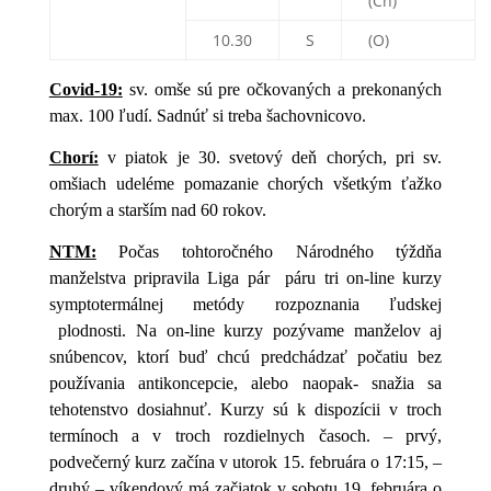
(Ch)
10.30
S
(O)
Covid-19:
sv. omše sú pre očkovaných a prekonaných
max. 100 ľudí. Sadnúť si treba šachovnicovo.
Chorí:
v piatok je 30. svetový deň chorých, pri sv.
omšiach udeléme pomazanie chorých všetkým ťažko
chorým a starším nad 60 rokov.
NTM:
Počas tohtoročného Národného týždňa
manželstva pripravila Liga pár
páru tri on-line kurzy
symptotermálnej metódy rozpoznania ľudskej
plodnosti.
Na on-line kurzy pozývame manželov aj
snúbencov, ktorí buď chcú
predchádzať počatiu bez
používania antikoncepcie, alebo naopak- snažia
sa
tehotenstvo dosiahnuť.
Kurzy sú k dispozícii v troch
termínoch a v troch rozdielnych časoch.
– prvý,
podvečerný kurz začína v utorok 15. februára o 17:15,
–
druhý – víkendový má začiatok v sobotu 19. februára o