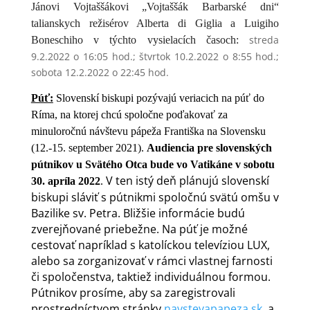
Jánovi Vojtaššákovi „Vojtaššák Barbarské dni“
talianskych režisérov Alberta di Giglia a Luigiho
streda
Boneschiho v týchto vysielacích časoch:
9.2.2022 o 16:05 hod.; štvrtok 10.2.2022 o 8:55 hod.;
sobota 12.2.2022 o 22:45 hod.
Púť:
Slovenskí biskupi pozývajú veriacich na púť do
Ríma, na ktorej chcú spoločne poďakovať za
minuloročnú návštevu pápeža Františka na Slovensku
(12.-15. september 2021).
Audiencia pre slovenských
pútnikov u Svätého Otca bude vo Vatikáne v sobotu
V ten istý deň plánujú slovenskí
30. apríla 2022
.
biskupi sláviť s pútnikmi spoločnú svätú omšu v
Bazilike sv. Petra. Bližšie informácie budú
zverejňované priebežne. Na púť je možné
cestovať napríklad s katolíckou televíziou LUX,
alebo sa zorganizovať v rámci vlastnej farnosti
či spoločenstva, taktiež individuálnou formou.
Pútnikov prosíme, aby sa zaregistrovali
prostredníctvom stránky
navstevapapeza.sk
, a