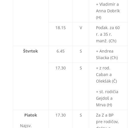
+ Vladimír a
Anna Dobrík
(H)
18.15
V
Poďak. za 60
r. a 35 r.
manž. (Ch)
Štvrtok
6.45
S
+ Andrea
Sliacka (Ch)
17.30
S
+ z rod.
Caban a
Olekšák (Č)
+ st. rodičia
Gejdoš a
Mrva (H)
Piatok
17.30
S
Za Z a BP
pre rodičov,
Najsv.