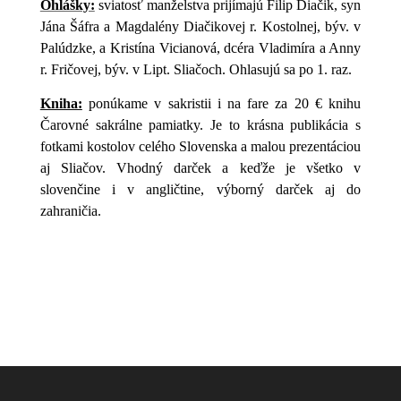
Ohlášky:
sviatosť manželstva prijímajú Filip Diačik, syn
Jána Šáfra a Magdalény Diačikovej r. Kostolnej, býv. v
Palúdzke, a Kristína Vicianová, dcéra Vladimíra a Anny
r. Fričovej, býv. v Lipt. Sliačoch. Ohlasujú sa po 1. raz.
Kniha:
ponúkame v sakristii i na fare za 20 € knihu
Čarovné sakrálne pamiatky. Je to krásna publikácia s
fotkami kostolov celého Slovenska a malou prezentáciou
aj Sliačov. Vhodný darček a keďže je všetko v
slovenčine i v angličtine, výborný darček aj do
zahraničia.