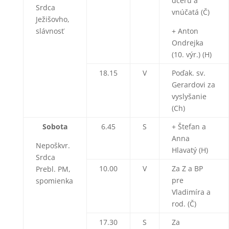
dcéru a
Srdca
vnúčatá (Č)
Ježišovho,
slávnosť
+ Anton
Ondrejka
(10. výr.) (H)
18.15
V
Poďak. sv.
Gerardovi za
vyslyšanie
(Ch)
Sobota
6.45
S
+ Štefan a
Anna
Nepoškvr.
Hlavatý (H)
Srdca
10.00
V
Za Z a BP
Prebl. PM,
pre
spomienka
Vladimíra a
rod. (Č)
17.30
S
Za