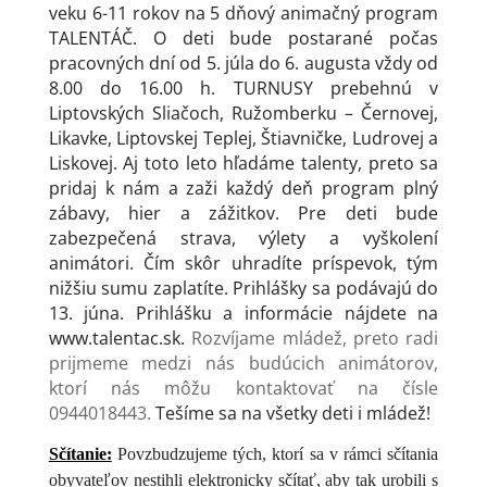
veku 6-11 rokov na 5 dňový animačný program
TALENTÁČ. O deti bude postarané počas
pracovných dní od 5. júla do 6. augusta vždy od
8.00 do 16.00 h. TURNUSY prebehnú v
Liptovských Sliačoch, Ružomberku – Černovej,
Likavke, Liptovskej Teplej, Štiavničke, Ludrovej a
Liskovej. Aj toto leto hľadáme talenty, preto sa
pridaj k nám a zaži každý deň program plný
zábavy, hier a zážitkov. Pre deti bude
zabezpečená strava, výlety a vyškolení
animátori. Čím skôr uhradíte príspevok, tým
nižšiu sumu zaplatíte. Prihlášky sa podávajú do
13. júna. Prihlášku a informácie nájdete na
www.talentac.sk.
Rozvíjame mládež, preto radi
prijmeme medzi nás budúcich animátorov,
ktorí nás môžu kontaktovať na čísle
0944018443.
Tešíme sa na všetky deti i mládež!
Sčítanie:
Povzbudzujeme tých, ktorí sa v rámci sčítania
obyvateľov nestihli elektronicky sčítať, aby tak urobili s