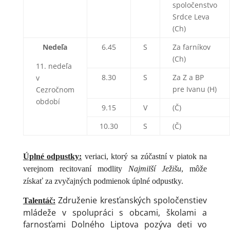
spoločenstvo
Srdce Leva
(Ch)
Nedeľa
6.45
S
Za farníkov
(Ch)
11. nedeľa
8.30
S
Za Z a BP
v
pre Ivanu (H)
Cezročnom
období
9.15
V
(Č)
10.30
S
(Č)
Úplné odpustky:
veriaci, ktorý sa zúčastní v piatok na
verejnom recitovaní modlity
Najmilší Ježišu
, môže
získať za zvyčajných podmienok úplné odpustky.
Združenie kresťanských spoločenstiev
Talentáč:
mládeže v spolupráci s obcami, školami a
farnosťami Dolného Liptova pozýva deti vo