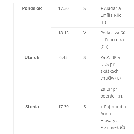
Pondelok
17.30
S
+ Aladár a
Emília Rijo
(H)
18.15
V
Poďak. za 60
r. Ľubomíra
(Ch)
Utorok
6.45
S
Za Z, BP a
DDS pri
skúškach
vnučky (Č)
Za BP pri
operácii (H)
Streda
17.30
S
+ Rajmund a
Anna
Hlavatý a
František (Č)