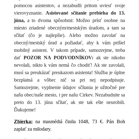
pomocou asistentov, a nezabudli pritom uviesť svoje
vierovyznanie.
Asistované sčítanie prebieha do 13.
júna,
a to dvoma spôsobmi: Možno prísť osobne na
miesto zriadené obecným/mestským úradom, a tam sa
sčítať (čo je najlepšie). Alebo možno zavolať na
obecný/mestský úrad a požiadať, aby k vám prišiel
mobilný asistent. V takom prípade, samozrejme, treba
dať
POZOR NA PODVODNÍKOV:
ak ste nikoho
nevolali, nikto k vám nemá čo chodiť! Ak ste zavolali,
musí sa preukázať preukazom asistenta! Služba je úplne
bezplatná a vôbec nič sa pri nej nepodpisuje.
Samozrejme, vyplnenie údajov sčítania je užitočné pre
našu obec/naše mesto, i pre našu Cirkev. Nezabudnite sa
preto do 13. júna sčítať, ak ste tak ešte neurobili.
Ďakujeme!
Zbierka:
na masmédiá činila 1048, 73 €. Pán Boh
zaplať za milodary.