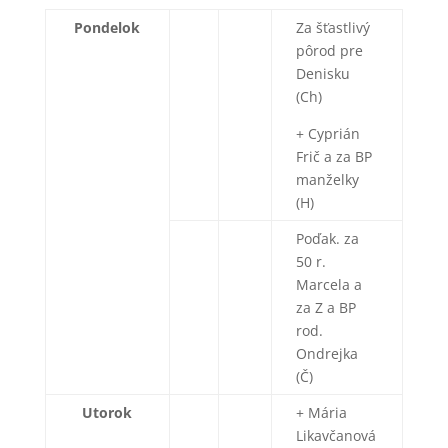
Pondelok
Za šťastlivý
pôrod pre
Denisku
(Ch)
+ Cyprián
Frič a za BP
manželky
(H)
Poďak. za
50 r.
Marcela a
za Z a BP
rod.
Ondrejka
(Č)
Utorok
+ Mária
Likavčanová