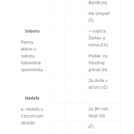
Bartík (H)
Na úmysel
(Č)
Sobota
+ rodičia
Štefan a
Panny
Irena (Ch)
Márie v
sobotu,
Poďak. za
ľubovoľná
šťastlivý
spomienka
pôrod (H)
Za duše v
očistci (Č)
Nedeľa
Za BP rod.
6. nedeľa v
Mojš (H)
Cezročnom
období
(Č)