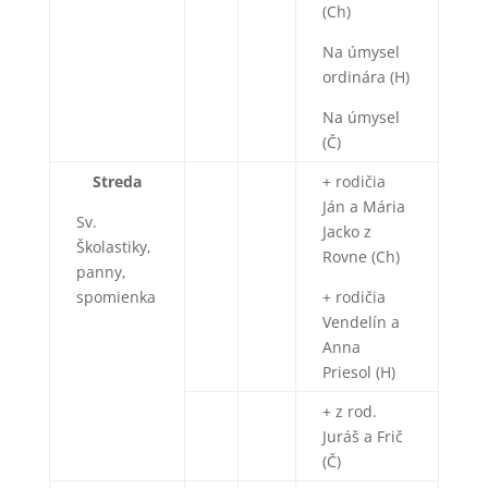
(Ch)
Na úmysel
ordinára (H)
Na úmysel
(Č)
Streda
+ rodičia
Ján a Mária
Sv.
Jacko z
Školastiky,
Rovne (Ch)
panny,
spomienka
+ rodičia
Vendelín a
Anna
Priesol (H)
+ z rod.
Juráš a Frič
(Č)