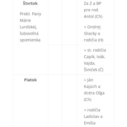
Štvrtok
Za Z a BP
pre rod.
Prebl. Pany
Antol (Ch)
Márie
Lurdskej,
+ Ondrej
ľubovoľná
Sliacky a
spomienka
rodičia (H)
+ st. rodičia
Capík, Ivák,
Vajda,
Šimček (Č)
Piatok
+ Ján
Kajúch a
dcéra Oľga
(Ch)
+ rodičia
Ladislav a
Emília