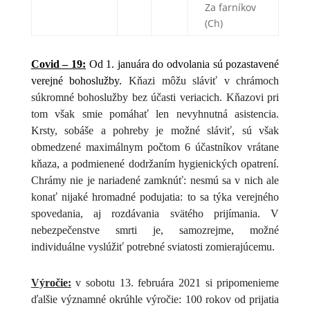
Za farníkov
(Ch)
Covid – 19:
Od 1. januára do odvolania sú pozastavené
verejné bohoslužby.
Kňazi môžu sláviť v chrámoch
súkromné bohoslužby bez účasti veriacich. Kňazovi pri
tom však smie pomáhať len nevyhnutná asistencia.
Krsty, sobáše a pohreby je možné sláviť, sú však
obmedzené maximálnym počtom 6 účastníkov vrátane
kňaza, a podmienené dodržaním hygienických opatrení.
Chrámy nie je nariadené zamknúť: nesmú sa v nich ale
konať nijaké hromadné podujatia: to sa týka verejného
spovedania, aj rozdávania svätého prijímania. V
nebezpečenstve smrti je, samozrejme, možné
individuálne vyslúžiť potrebné sviatosti zomierajúcemu.
Výročie:
v sobotu 13. februára 2021 si pripomenieme
ďalšie významné okrúhle výročie: 100 rokov od prijatia