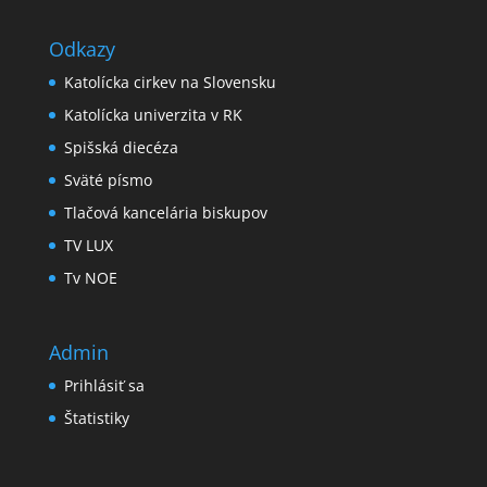
Odkazy
Katolícka cirkev na Slovensku
Katolícka univerzita v RK
Spišská diecéza
Sväté písmo
Tlačová kancelária biskupov
TV LUX
Tv NOE
Admin
Prihlásiť sa
Štatistiky