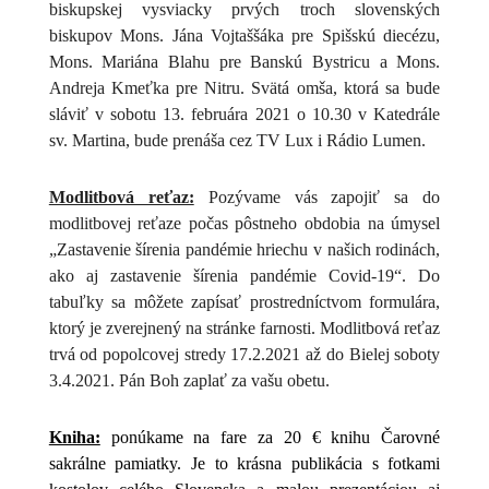
biskupskej vysviacky prvých troch slovenských
biskupov Mons. Jána Vojtaššáka pre Spišskú diecézu,
Mons. Mariána Blahu pre Banskú Bystricu a Mons.
Andreja Kmeťka pre Nitru. Svätá omša, ktorá sa bude
sláviť v sobotu 13. februára 2021 o 10.30 v Katedrále
sv. Martina
, bude prenáša cez TV Lux i Rádio Lumen.
Modlitbová reťaz:
Pozývame vás zapojiť sa do
modlitbovej reťaze počas pôstneho obdobia na úmysel
„Zastavenie šírenia pandémie hriechu v našich rodinách,
ako aj zastavenie šírenia pandémie Covid-19“. Do
tabuľky sa môžete zapísať prostredníctvom formulára,
ktorý je zverejnený na stránke farnosti. Modlitbová reťaz
trvá od popolcovej stredy 17.2.2021 až do Bielej soboty
3.4.2021. Pán Boh zaplať za vašu obetu.
Kniha:
ponúkame na fare za 20 € knihu Čarovné
sakrálne pamiatky. Je to krásna publikácia s fotkami