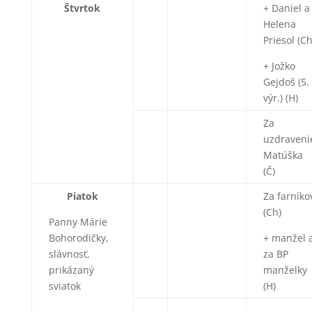
Štvrtok
+ Daniel a
Helena
Priesol (Ch
+ Jožko
Gejdoš (5.
výr.) (H)
Za
uzdraveni
Matúška
(Č)
Piatok
Za farníko
(Ch)
Panny Márie
Bohorodičky,
+ manžel 
slávnosť,
za BP
prikázaný
manželky
sviatok
(H)