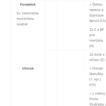
Pondelok
+ Štefan,
Helena a
Sv. neviniatok,
Stanislav
mučeníkov,
Benčo (Ch
sviatok
Za Z a BP
pre
manžela
(H)
Za duše v
očistci (Č)
Utorok
+ Florián
Matuška
(1. výr.)
(Ch)
+ z rodiny
Emila
Ondrejku 