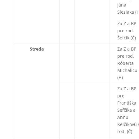
Jána
Sleziaka (H
Za Z a BP
pre rod.
Šefčík (Č)
Streda
Za Z a BP
pre rod.
Róberta
Michalicu
(H)
Za Z a BP
pre
Františka
Šefčíka a
Annu
Kelčíkovú 
rod. (Č)