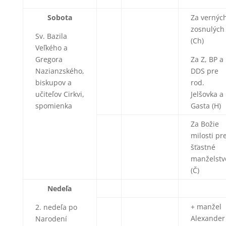
Sobota
Za vernýc
zosnulých
Sv. Bazila
(Ch)
Veľkého a
Gregora
Za Z, BP a
Nazianzského,
DDS pre
biskupov a
rod.
učiteľov Cirkvi,
Jelšovka a
spomienka
Gasta (H)
Za Božie
milosti pr
šťastné
manželstv
(Č)
Nedeľa
+ manžel
2. nedeľa po
Alexander
Narodení