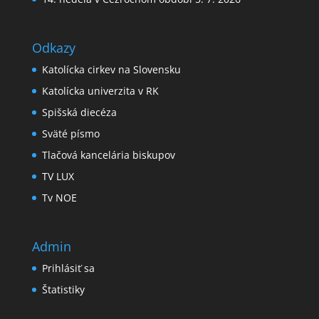
Odkazy
Katolícka cirkev na Slovensku
Katolícka univerzita v RK
Spišská diecéza
Sväté písmo
Tlačová kancelária biskupov
TV LUX
Tv NOE
Admin
Prihlásiť sa
Štatistiky