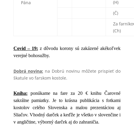
(H)
Pána
(Č)
Za farníko
(Ch)
Covid – 19:
z dôvodu korony sú zakázené akékoľvek
verejné bohosužby.
Dobrá novina:
na Dobrú novinu môžete prispieť do
škatule vo farskom kostole.
Kniha:
ponúkame na fare za 20 € knihu Čarovné
sakrálne pamiatky. Je to krásna publikácia s fotkami
kostolov celého Slovenska a malou prezentáciou aj
Sliačov. Vhodný darček a keďže je všetko v slovenčine i
v angličtine, výborný darček aj do zahraničia.