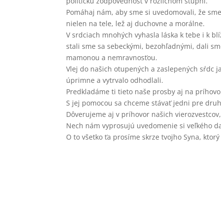
politickú zodpovednosť v rozličnom stupni.
Pomáhaj nám, aby sme si uvedomovali, že sme
nielen na tele, lež aj duchovne a morálne.
V srdciach mnohých vyhasla láska k tebe i k b
stali sme sa sebeckými, bezohľadnými, dali sme
mamonou a nemravnosťou.
Vlej do našich otupených a zaslepených sŕdc j
úprimne a vytrvalo odhodlali.
Predkladáme ti tieto naše prosby aj na príhov
S jej pomocou sa chceme stávať jedni pre druh
Dôverujeme aj v príhovor našich vierozvestcov,
Nech nám vyprosujú uvedomenie si veľkého daru
O to všetko ťa prosíme skrze tvojho Syna, ktorý