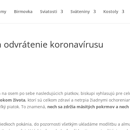
amy
Birmovka
Sviatosti
Sväteniny
Kostoly
za odvrátenie koronavírusu
a na osem po sebe nasledujúcich piatkov, biskupi vyhlasujú pre cel
 rokom života
, ktorí sú celkom zdraví a netrpia žiadnymi ochorenia
ľký piatok. To znamená,
nech sa zdržia mäsitých pokrmov a nech s
striedkoch pokánia, do pozornosti všetkým ukladáme modlitbu a almu