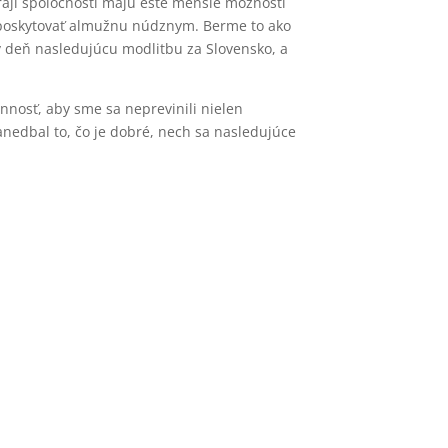
kraji spoločnosti majú ešte menšie možnosti
mä poskytovať almužnu núdznym. Berme to ako
dý deň nasledujúcu modlitbu za Slovensko, a
nnosť, aby sme sa neprevinili nielen
nedbal to, čo je dobré, nech sa nasledujúce