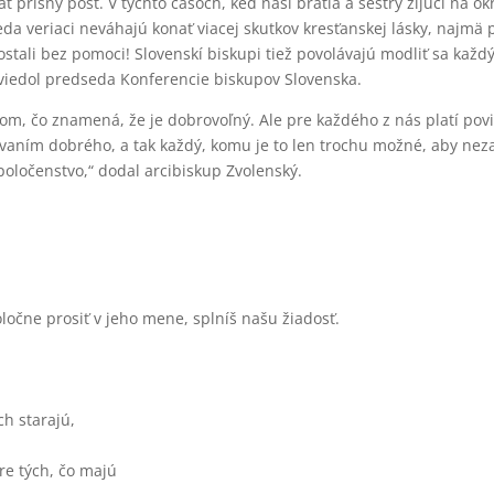
 prísny pôst. V týchto časoch, keď naši bratia a sestry žijúci na o
 teda veriaci neváhajú konať viacej skutkov kresťanskej lásky, naj
stali bez pomoci! Slovenskí biskupi tiež povolávajú modliť sa kaž
 uviedol predseda Konferencie biskupov Slovenska.
om, čo znamená, že je dobrovoľný. Ale pre každého z nás platí povi
vaním dobrého, a tak každý, komu je to len trochu možné, aby neza
poločenstvo,“ dodal arcibiskup Zvolenský.
oločne prosiť v jeho mene, splníš našu žiadosť.
ch starajú,
pre tých, čo majú