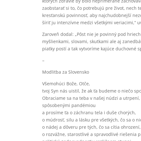
ktorých zdravie by bolo neprimerané zachovávať
zaobstarať si to, čo potrebujú pre život, nech
kresťanskú povinnosť, aby najchudobnejší nezo
šíriť ju intenzívne medzi všetkými veriacimi,“
Zaroveň dodal: „Pôst nie je povinný pod hriech
myšlienkami, slovami, skutkami ale aj zanedbá
piatky postí a tak vytvoríme kajúce duchovné s
–
Modlitba za Slovensko
Všemohúci Bože, Otče,
tvoj Syn nás uistil, že ak ťa budeme o niečo sp
Obraciame sa na teba v našej núdzi a utrpení,
spôsobenými pandémiou
a prosíme ťa o záchranu tela i duše chorých,
o múdrosť, silu a lásku pre všetkých, čo sa o ni
o nádej a dôveru pre tých, čo sa cítia ohrození,
o rozvážne, starostlivé a spravodlivé riešenia 