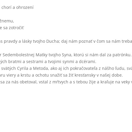
 chorí a ohrození
lížnemu,
 sa zotročiť
as pravdy a lásky tvojho Ducha; daj nám poznať v čom sa nám treba
or Sedembolestnej Matky tvojho Syna, ktorú si nám dal za patrónku.
ých bratmi a sestrami a tvojimi synmi a dcérami.
 svätých Cyrila a Metoda, ako aj ich pokračovateľa z nášho ľudu, s
 viery a krstu a ochotu snažiť sa žiť kresťansky v našej dobe.
 sa za nás obetoval, vstal z mŕtvych a s tebou žije a kraľuje na vek