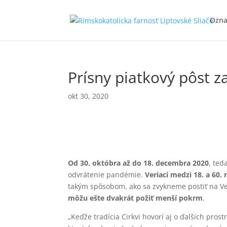
Ozn
Prísny piatkový pôst 
okt 30, 2020
Od
30. októbra až do 18. decembra 2020
, ted
odvrátenie pandémie.
Veriaci medzi 18. a 60.
takým spôsobom, ako sa zvykneme postiť na Ve
môžu ešte dvakrát požiť menší pokrm
.
„Keďže tradícia Cirkvi hovorí aj o ďalších pro