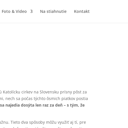
Foto & Video
Na stiahnutie
Kontakt
ú Katolícku cirkev na Slovensku prísny pôst za
mi, nech sa počas týchto ôsmich piatkov postia
a najedia dosýta len raz za deň – s tým, že
žnu. Tieto dva spôsoby môžu využiť aj tí, pre