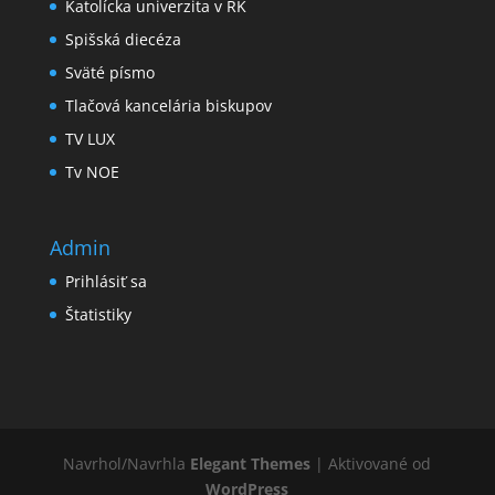
Katolícka univerzita v RK
Spišská diecéza
Sväté písmo
Tlačová kancelária biskupov
TV LUX
Tv NOE
Admin
Prihlásiť sa
Štatistiky
Navrhol/Navrhla
Elegant Themes
| Aktivované od
WordPress