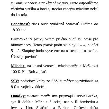
sv. omši v nedele a prikázané sviatky. Preto odporúčame
všetkým starším a hoci aj trochu chorým mladším neísť
do kostola.
Pobožnosť:
dnes bude vyložená Sviatosť Oltárna do
18.00 hod.
Birmovka:
v piatky okrem prvého budú sv. omše pre
birmovancov. Tento piatok prídu skupiny 1 – 4, budúci
5 – 8. Skupiny budú vyvesené na nástenke a na webe.
Účasť je povinná.
Milodar:
na kostol venovali mladomanželia Meškovci
100 €. Pán Boh zaplať.
SSV:
podielové knihy zo SSV si môžete vyzdvihnúť za
8 € u svojich vedúcich.
Ohlášky:
sviatosť manželstva prijímajú Rudolf Brečka,
syn Rudolfa a Márie r. Sliackej, nar. v Ružomberku a
býv. v Lipt. Sliačoch, a Barbora Okšová, dcéra