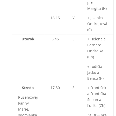
pre
Margitu (H)
18.15
V
+ Jolanka
Ondrejková
(Č)
Utorok
6.45
S
+ Helena a
Bernard
Ondrejka
(Ch)
+ rodičia
Jacko a
Benčo (H)
Streda
17.30
S
+ František
a Františka
Ružencovej
Šeban a
Panny
Ľudka (Ch)
Márie,
spomienka
Za DDS pre