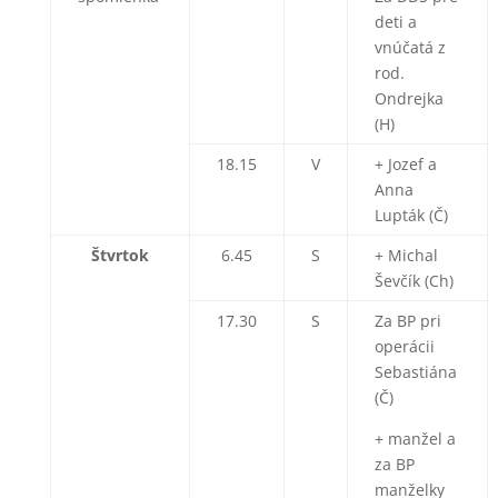
deti a
vnúčatá z
rod.
Ondrejka
(H)
18.15
V
+ Jozef a
Anna
Lupták (Č)
Štvrtok
6.45
S
+ Michal
Ševčík (Ch)
17.30
S
Za BP pri
operácii
Sebastiána
(Č)
+ manžel a
za BP
manželky