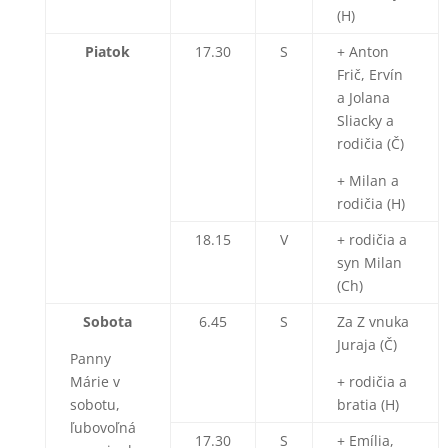
(H)
Piatok
17.30
S
+ Anton
Frič, Ervín
a Jolana
Sliacky a
rodičia (Č)
+ Milan a
rodičia (H)
18.15
V
+ rodičia a
syn Milan
(Ch)
Sobota
6.45
S
Za Z vnuka
Juraja (Č)
Panny
Márie v
+ rodičia a
sobotu,
bratia (H)
ľubovoľná
17.30
S
+ Emília,