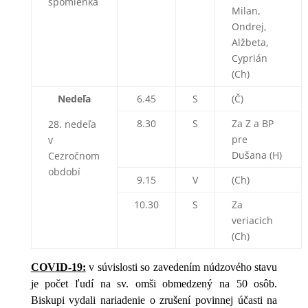
spomienka
Milan,
Ondrej,
Alžbeta,
Cyprián
(Ch)
Nedeľa
6.45
S
(Č)
8.30
S
Za Z a BP
28. nedeľa
pre
v
Dušana (H)
Cezročnom
období
9.15
V
(Ch)
10.30
S
Za
veriacich
(Ch)
COVID-19:
v súvislosti so zavedením núdzového stavu
je počet ľudí na sv. omši obmedzený na 50 osôb.
Biskupi vydali nariadenie o zrušení povinnej účasti na